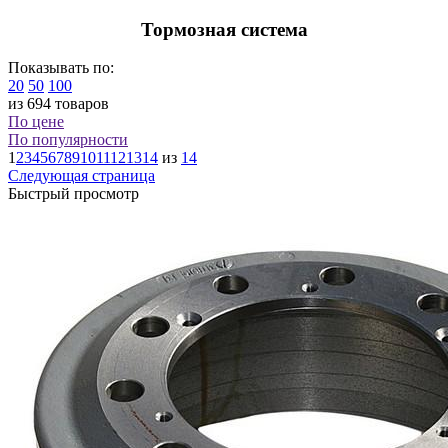
Тормозная система
Показывать по:
20
50
100
из 694 товаров
По цене
По популярности
1
2
3
4
5
6
7
8
9
10
11
12
13
14
из
14
Следующая страница
Быстрый просмотр