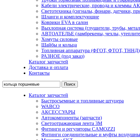
Кабели электрические, провода и клеммы А
Светотехника (сигналы, фонари, датчики, пр
Шланги и комплектующие
Коврики EVA в салон
Выхлопная система (глушители, трубы, метал
АВТОАТЕЛЬЕ (ламбрекены, чехлы, утеплите
Хомуты силовые
Шайбы и кольца
Топливная аппаратура (ФГОТ, ФТОТ, ТННД)
РАЗНОЕ (под заказ)
Каталог запчастей
Доставка и оплата
Контакты
Каталог запчастей
Быстросъемные и топливные штуцера
WABCO
АКСЕССУАРЫ
Автокомпоненты (запчасти)
Светоотражающая лента 3М
Фитинги и регуляторы CAMOZZI
Фитинги соединительные и муфты воздушны