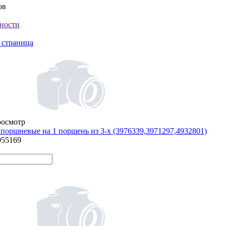
ов
ности
 страница
росмотр
поршневые на 1 поршень из 3-х (3976339,3971297,4932801)
955169