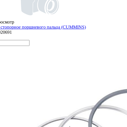
росмотр
 стопорное поршневого пальца (СUMMINS)
920691