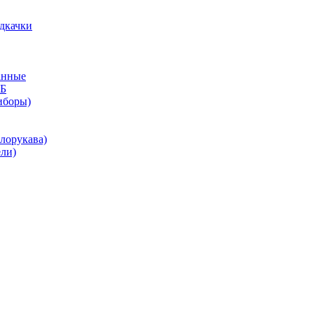
дкачки
анные
КБ
иборы)
лорукава)
ли)