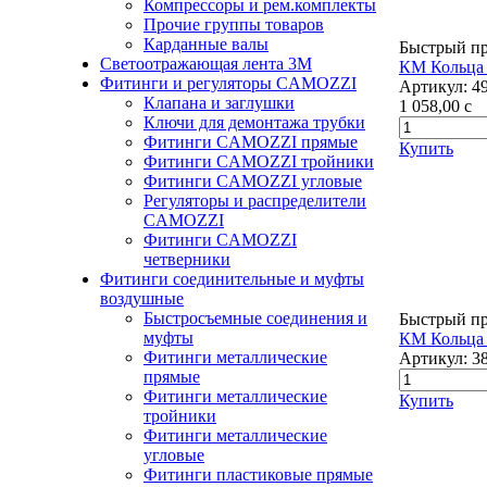
Компрессоры и рем.комплекты
Прочие группы товаров
Карданные валы
Быстрый п
Светоотражающая лента 3М
КМ Кольца 
Фитинги и регуляторы CAMOZZI
Артикул:
4
Клапана и заглушки
1 058,00
c
Ключи для демонтажа трубки
Фитинги CAMOZZI прямые
Купить
Фитинги CAMOZZI тройники
Фитинги CAMOZZI угловые
Регуляторы и распределители
CAMOZZI
Фитинги CAMOZZI
четверники
Фитинги соединительные и муфты
воздушные
Быстросъемные соединения и
Быстрый п
муфты
КМ Кольца 
Фитинги металлические
Артикул:
3
прямые
Фитинги металлические
Купить
тройники
Фитинги металлические
угловые
Фитинги пластиковые прямые