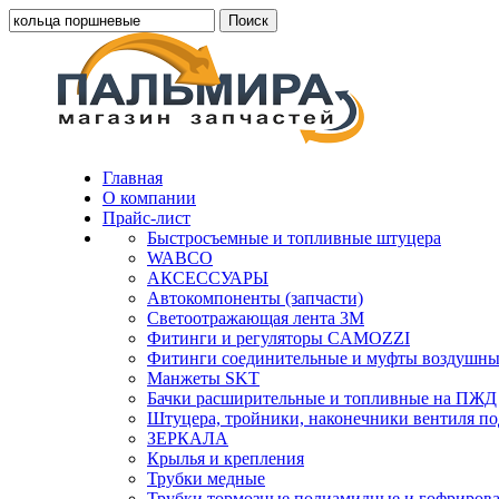
Главная
О компании
Прайс-лист
Быстросъемные и топливные штуцера
WABCO
АКСЕССУАРЫ
Автокомпоненты (запчасти)
Светоотражающая лента 3М
Фитинги и регуляторы CAMOZZI
Фитинги соединительные и муфты воздушны
Манжеты SKT
Бачки расширительные и топливные на ПЖД
Штуцера, тройники, наконечники вентиля по
ЗЕРКАЛА
Крылья и крепления
Трубки медные
Трубки тормозные полиамидные и гофриров