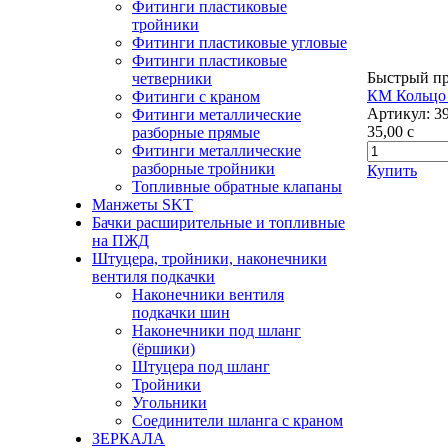
Фитинги пластиковые
тройники
Фитинги пластиковые угловые
Фитинги пластиковые
Быстрый п
четверники
КМ Кольцо
Фитинги с краном
Артикул:
3
Фитинги металлические
35,00
c
разборные прямые
Фитинги металлические
разборные тройники
Купить
Топливные обратные клапаны
Манжеты SKT
Бачки расширительные и топливные
на ПЖД
Штуцера, тройники, наконечники
вентиля подкачки
Наконечники вентиля
подкачки шин
Наконечники под шланг
(ёршики)
Штуцера под шланг
Тройники
Угольники
Соединители шланга с краном
ЗЕРКАЛА