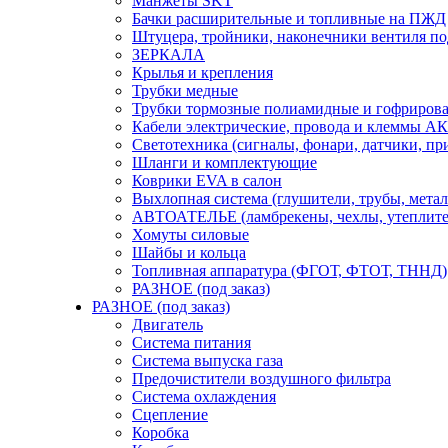
Манжеты SKT
Бачки расширительные и топливные на ПЖД
Штуцера, тройники, наконечники вентиля по
ЗЕРКАЛА
Крылья и крепления
Трубки медные
Трубки тормозные полиамидные и гофриров
Кабели электрические, провода и клеммы А
Светотехника (сигналы, фонари, датчики, пр
Шланги и комплектующие
Коврики EVA в салон
Выхлопная система (глушители, трубы, метал
АВТОАТЕЛЬЕ (ламбрекены, чехлы, утеплите
Хомуты силовые
Шайбы и кольца
Топливная аппаратура (ФГОТ, ФТОТ, ТННД)
РАЗНОЕ (под заказ)
РАЗНОЕ (под заказ)
Двигатель
Система питания
Система выпуска газа
Предочистители воздушного фильтра
Система охлаждения
Сцепление
Коробка