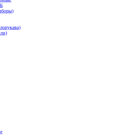
КБ
иборы)
лорукава)
ли)
е