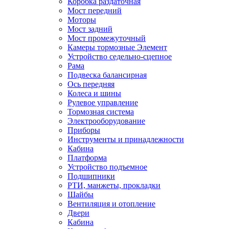
Коробка раздаточная
Мост передний
Моторы
Мост задний
Мост промежуточный
Камеры тормозные Элемент
Устройство седельно-сцепное
Рама
Подвеска балансирная
Ось передняя
Колеса и шины
Рулевое управление
Тормозная система
Электрооборудование
Приборы
Инструменты и принадлежности
Кабина
Платформа
Устройство подъемное
Подшипники
РТИ, манжеты, прокладки
Шайбы
Вентиляция и отопление
Двери
Кабина