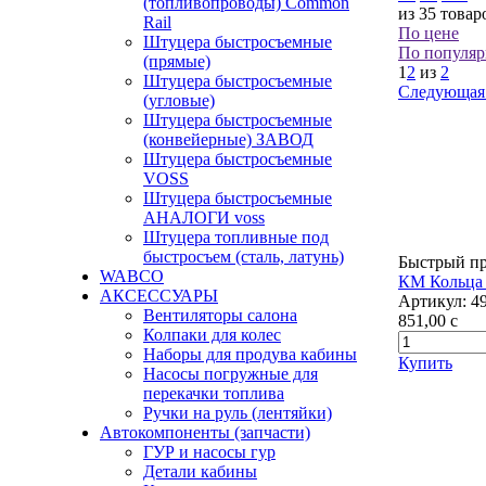
(топливопроводы) Common
из 35 товар
Rail
По цене
Штуцера быстросъемные
По популяр
(прямые)
1
2
из
2
Штуцера быстросъемные
Следующая
(угловые)
Штуцера быстросъемные
(конвейерные) ЗАВОД
Штуцера быстросъемные
VOSS
Штуцера быстросъемные
АНАЛОГИ voss
Штуцера топливные под
быстросъем (сталь, латунь)
Быстрый п
WABCO
КМ Кольца 
АКСЕССУАРЫ
Артикул:
4
Вентиляторы салона
851,00
c
Колпаки для колес
Наборы для продува кабины
Купить
Насосы погружные для
перекачки топлива
Ручки на руль (лентяйки)
Автокомпоненты (запчасти)
ГУР и насосы гур
Детали кабины