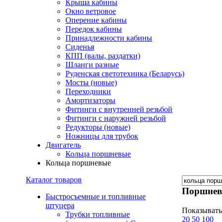
Крыша кабины
Окно ветровое
Оперение кабины
Передок кабины
Принадлежности кабины
Сиденья
КПП (валы, раздатки)
Шланги разные
Руденская светотехника (Беларусь)
Мосты (новые)
Переходники
Амортизаторы
Фитинги с внутренней резьбой
Фитинги с наружней резьбой
Редукторы (новые)
Ножницы для трубок
Двигатель
Кольца поршневые
Кольца поршневые
Каталог товаров
Поршнев
Быстросъемные и топливные
штуцера
Показывать
Трубки топливные
20
50
100