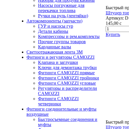
Наборы для продува кабины
Насосы погружные для
Быстрый п
перекачки топлива
Штуцер топ
Ручки на руль (лентяйки)
Артикул:
D
Автокомпоненты (запчасти)
145,00
c
ГУР и насосы гур
Детали кабины
Купить
Компрессоры и рем.комплекты
Прочие группы товаров
Карданные валы
Светоотражающая лента 3М
Фитинги и регуляторы CAMOZZI
Клапана и заглушки
Ключи для демонтажа трубки
Фитинги CAMOZZI прямые
Фитинги CAMOZZI тройники
Фитинги CAMOZZI угловые
Регуляторы и распределители
CAMOZZI
Фитинги CAMOZZI
четверники
Фитинги соединительные и муфты
воздушные
Быстросъемные соединения и
Быстрый п
муфты
Штуцер топ