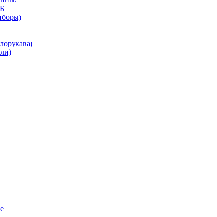
КБ
иборы)
лорукава)
ли)
е