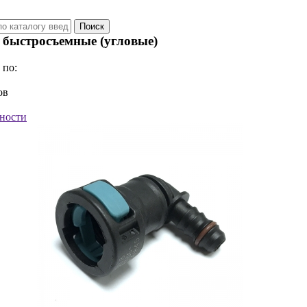
быстросъемные (угловые)
 по:
ов
ности