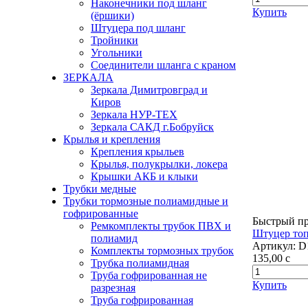
Наконечники под шланг
Купить
(ёршики)
Штуцера под шланг
Тройники
Угольники
Соединители шланга с краном
ЗЕРКАЛА
Зеркала Димитровград и
Киров
Зеркала НУР-ТЕХ
Зеркала САКД г.Бобруйск
Крылья и крепления
Крепления крыльев
Крылья, полукрылки, локера
Крышки АКБ и клыки
Трубки медные
Трубки тормозные полиамидные и
гофрированные
Быстрый п
Ремкомплекты трубок ПВХ и
Штуцер топ
полиамид
Артикул:
D
Комплекты тормозных трубок
135,00
c
Трубка полиамидная
Труба гофрированная не
Купить
разрезная
Труба гофрированная