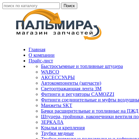
Главная
О компании
Прайс-лист
Быстросъемные и топливные штуцера
WABCO
АКСЕССУАРЫ
Автокомпоненты (запчасти)
Светоотражающая лента 3М
Фитинги и регуляторы CAMOZZI
Фитинги соединительные и муфты воздушны
Манжеты SKT
Бачки расширительные и топливные на ПЖД
Штуцера, тройники, наконечники вентиля по
ЗЕРКАЛА
Крылья и крепления
Трубки медные
Трубки тормозные полиамидные и гофриров