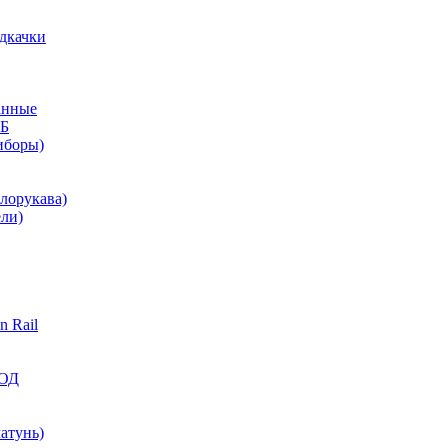
дкачки
анные
КБ
иборы)
лорукава)
ли)
 Rail
ВОД
атунь)