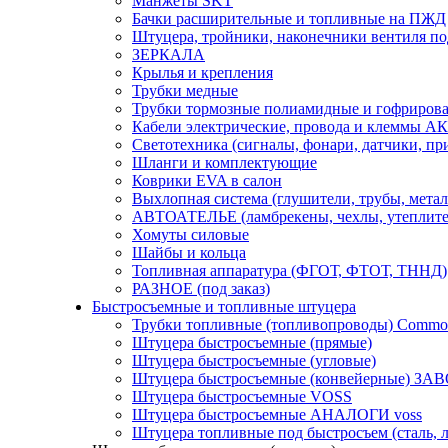
Манжеты SKT
Бачки расширительные и топливные на ПЖД
Штуцера, тройники, наконечники вентиля по
ЗЕРКАЛА
Крылья и крепления
Трубки медные
Трубки тормозные полиамидные и гофриров
Кабели электрические, провода и клеммы А
Светотехника (сигналы, фонари, датчики, пр
Шланги и комплектующие
Коврики EVA в салон
Выхлопная система (глушители, трубы, метал
АВТОАТЕЛЬЕ (ламбрекены, чехлы, утеплите
Хомуты силовые
Шайбы и кольца
Топливная аппаратура (ФГОТ, ФТОТ, ТННД)
РАЗНОЕ (под заказ)
Быстросъемные и топливные штуцера
Трубки топливные (топливопроводы) Common
Штуцера быстросъемные (прямые)
Штуцера быстросъемные (угловые)
Штуцера быстросъемные (конвейерные) ЗА
Штуцера быстросъемные VOSS
Штуцера быстросъемные АНАЛОГИ voss
Штуцера топливные под быстросъем (сталь, л