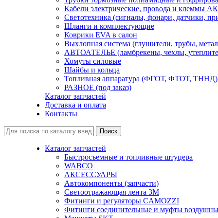
Кабели электрические, провода и клеммы А
Светотехника (сигналы, фонари, датчики, пр
Шланги и комплектующие
Коврики EVA в салон
Выхлопная система (глушители, трубы, метал
АВТОАТЕЛЬЕ (ламбрекены, чехлы, утеплите
Хомуты силовые
Шайбы и кольца
Топливная аппаратура (ФГОТ, ФТОТ, ТННД)
РАЗНОЕ (под заказ)
Каталог запчастей
Доставка и оплата
Контакты
Каталог запчастей
Быстросъемные и топливные штуцера
WABCO
АКСЕССУАРЫ
Автокомпоненты (запчасти)
Светоотражающая лента 3М
Фитинги и регуляторы CAMOZZI
Фитинги соединительные и муфты воздушны