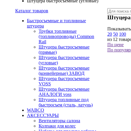
Штуцера быстросъемные (угловые)
Каталог товаров
Штуцера 
Быстросъемные и топливные
штуцера
Показывать
Трубки топливные
20
50
100
(топливопроводы) Common
из 12 товар
Rail
По цене
Штуцера быстросъемные
По популяр
(прямые)
Штуцера быстросъемные
(угловые)
Штуцера быстросъемные
(конвейерные) ЗАВОД
Штуцера быстросъемные
VOSS
Штуцера быстросъемные
АНАЛОГИ voss
Штуцера топливные под
быстросъем (сталь, латунь)
WABCO
АКСЕССУАРЫ
Вентиляторы салона
Колпаки для колес