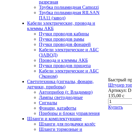
разрезная
Трубка полиамидная Camozzi
Трубка полиамидная RILSAN
ПА11 (завод)
Кабели электрические, провода и
клеммы АКБ
Пучки проводов кабины
Пучки проводов рамы
Пучки проводов фонарей
Кабели электрические и АБС
(ЗАВОД)
Провода и клеммы АКБ
Пучки проводов прицепа
Кабели электрические и АБС
(Эконом)
Быстрый п
Светотехника (сигналы, фонари,
Штуцер топ
датчики, приборы)
Артикул:
D
Автоприбор (г. Владимир)
135,00
c
Лампы светодиодные
Сигналы
Купить
Фонари, катафоты
Приборы и блоки управления
Шланги и комплектующие
Шланги для подкачки колёс
Шланги тормозные и