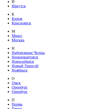
И
Иркутск
К
Киров
Красноярск
М
Миасс
Москва
Н
Набережные Челны
Нижневартовск
Новосибирск
Новый Уренгой
Ноябрьск
О
Омск
Оренбург
Оренбург
П
Пермь
Пермь