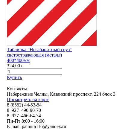
Табличка "Негабаритный груз"
светоотражающая (металл)
400*400мм
324,00
c
Купить
Контакты
Набережные Челны, Казанский проспект, 224 блок 3
Посмотреть на карте
8 (8552) 44-53-54
8–927–490-90-70
8–927–466-64-34
Пн-Пт 8:00 - 16:00
E-mail:
palmira116@yandex.ru