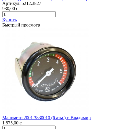
Артикул:
5212.3827
930,00
c
Купить
Быстрый просмотр
Манометр 2001.3830010 (6 атм.) г. Владимир
1 575,00
c