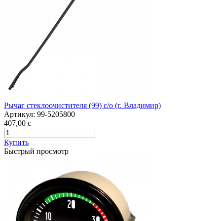
Рычаг стеклоочистителя (99) с/о (г. Владимир)
Артикул:
99-5205800
407,00
c
Купить
Быстрый просмотр