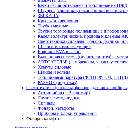
Манжеты SKT
Бачки расширительные и топливные на ПЖД
Штуцера, тройники, наконечники вентиля по
ЗЕРКАЛА
Крылья и крепления
Трубки медные
Трубки тормозные полиамидные и гофриров
Кабели электрические, провода и клеммы А
Светотехника (сигналы, фонари, датчики, пр
Шланги и комплектующие
Коврики EVA в салон
Выхлопная система (глушители, трубы, метал
АВТОАТЕЛЬЕ (ламбрекены, чехлы, утеплите
Хомуты силовые
Шайбы и кольца
Топливная аппаратура (ФГОТ, ФТОТ, ТННД)
РАЗНОЕ (под заказ)
Светотехника (сигналы, фонари, датчики, приборы
Автоприбор (г. Владимир)
Лампы светодиодные
Сигналы
Фонари, катафоты
Приборы и блоки управления
Фонари, катафоты