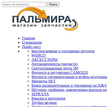
Главная
О компании
Прайс-лист
Быстросъемные и топливные штуцера
WABCO
АКСЕССУАРЫ
Автокомпоненты (запчасти)
Светоотражающая лента 3М
Фитинги и регуляторы CAMOZZI
Фитинги соединительные и муфты воздушны
Манжеты SKT
Бачки расширительные и топливные на ПЖД
Штуцера, тройники, наконечники вентиля по
ЗЕРКАЛА
Крылья и крепления
Трубки медные
Трубки тормозные полиамидные и гофриров