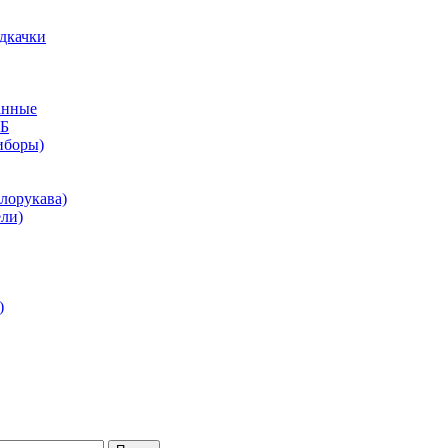
дкачки
анные
КБ
иборы)
лорукава)
ли)
)