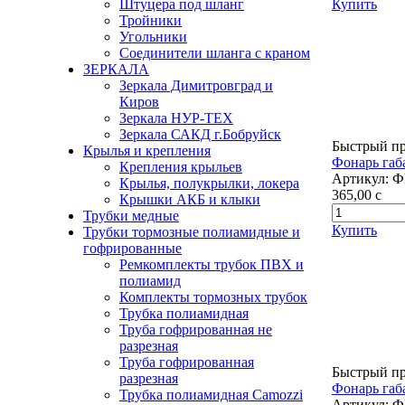
Купить
Штуцера под шланг
Тройники
Угольники
Соединители шланга с краном
ЗЕРКАЛА
Зеркала Димитровград и
Киров
Зеркала НУР-ТЕХ
Зеркала САКД г.Бобруйск
Быстрый п
Крылья и крепления
Фонарь габ
Крепления крыльев
Артикул:
Ф
Крылья, полукрылки, локера
365,00
c
Крышки АКБ и клыки
Трубки медные
Купить
Трубки тормозные полиамидные и
гофрированные
Ремкомплекты трубок ПВХ и
полиамид
Комплекты тормозных трубок
Трубка полиамидная
Труба гофрированная не
разрезная
Труба гофрированная
Быстрый п
разрезная
Фонарь габ
Трубка полиамидная Camozzi
Артикул:
Ф