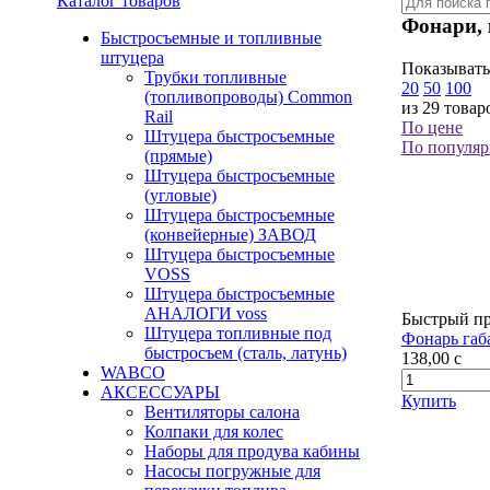
Каталог товаров
Фонари,
Быстросъемные и топливные
штуцера
Показывать
Трубки топливные
20
50
100
(топливопроводы) Common
из 29 товар
Rail
По цене
Штуцера быстросъемные
По популяр
(прямые)
Штуцера быстросъемные
(угловые)
Штуцера быстросъемные
(конвейерные) ЗАВОД
Штуцера быстросъемные
VOSS
Штуцера быстросъемные
АНАЛОГИ voss
Быстрый п
Штуцера топливные под
Фонарь габ
быстросъем (сталь, латунь)
138,00
c
WABCO
АКСЕССУАРЫ
Купить
Вентиляторы салона
Колпаки для колес
Наборы для продува кабины
Насосы погружные для