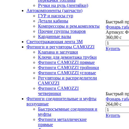
перекачки топлива
Ручки на руль (лентяйки)
Автокомпоненты (запчасти)
ГУР и насосы гур
Детали кабины
Быстрый п
Компрессоры и рем.комплекты
Фонарь габ
Прочие группы товаров
Артикул:
Ф
Карданные валы
360,00
c
Светоотражающая лента 3М
Фитинги и регуляторы CAMOZZI
Купить
Клапана и заглушки
Ключи для демонтажа трубки
Фитинги CAMOZZI прямые
Фитинги CAMOZZI тройники
Фитинги CAMOZZI угловые
Регуляторы и распределители
CAMOZZI
Фитинги CAMOZZI
четверники
Быстрый п
Фитинги соединительные и муфты
Фонарь габ
воздушные
264,00
c
Быстросъемные соединения и
муфты
Купить
Фитинги металлические
прямые