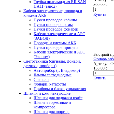
Трубка полиамидная RILSAN
360,00
c
ПА11 (завод)
Кабели электрические, провода и
Купить
клеммы АКБ
Пучки проводов кабины
Пучки проводов рамы
Пучки проводов фонарей
Кабели электрические и АБС
(ЗАВОД)
Провода и клеммы АКБ
Пучки проводов прицепа
Кабели электрические и АБС
Быстрый п
(Эконом)
Фонарь габ
Светотехника (сигналы, фонари,
Артикул:
Ф
датчики, приборы)
138,00
c
Автоприбор (г. Владимир)
Лампы светодиодные
Купить
Сигналы
Фонари, катафоты
Приборы и блоки управления
Шланги и комплектующие
Шланги для подкачки колёс
Шланги тормозные и
компрессора
Шланги для шприца