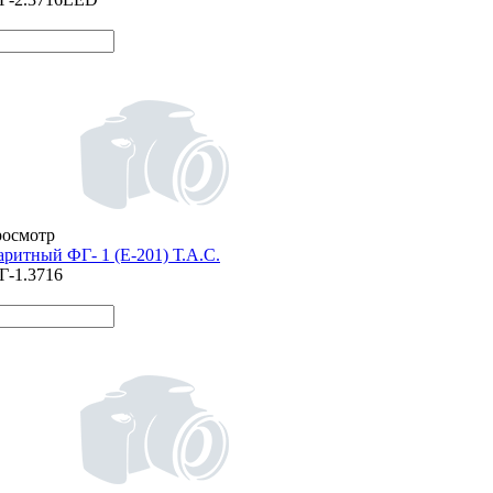
росмотр
аритный ФГ- 1 (Е-201) Т.А.С.
Г-1.3716