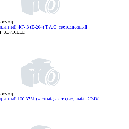
росмотр
аритный ФГ- 3 (Е-204) Т.А.С. светодиодный
Г-3.3716LED
росмотр
аритный 100.3731 (желтый) светодиодный 12/24V