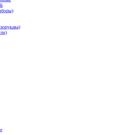
КБ
иборы)
лорукава)
ли)
е