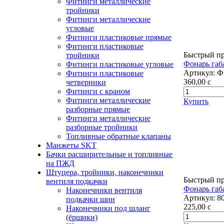
Фитинги металлические
тройники
Фитинги металлические
угловые
Фитинги пластиковые прямые
Фитинги пластиковые
Быстрый п
тройники
Фонарь габ
Фитинги пластиковые угловые
Артикул:
Ф
Фитинги пластиковые
360,00
c
четверники
Фитинги с краном
Фитинги металлические
Купить
разборные прямые
Фитинги металлические
разборные тройники
Топливные обратные клапаны
Манжеты SKT
Бачки расширительные и топливные
на ПЖД
Штуцера, тройники, наконечники
Быстрый п
вентиля подкачки
Фонарь габ
Наконечники вентиля
Артикул:
8
подкачки шин
225,00
c
Наконечники под шланг
(ёршики)