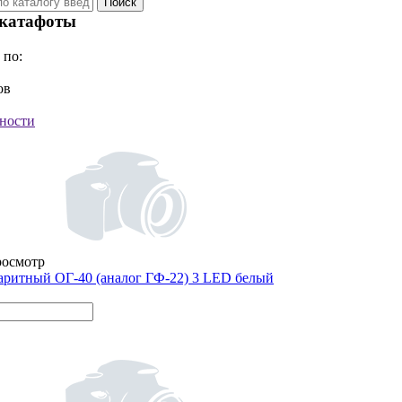
 катафоты
 по:
ов
ности
росмотр
аритный ОГ-40 (аналог ГФ-22) 3 LED белый