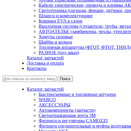
Кабели электрические, провода и клеммы А
Светотехника (сигналы, фонари, датчики, пр
Шланги и комплектующие
Коврики EVA в салон
Выхлопная система (глушители, трубы, метал
АВТОАТЕЛЬЕ (ламбрекены, чехлы, утеплите
Хомуты силовые
Шайбы и кольца
Топливная аппаратура (ФГОТ, ФТОТ, ТННД)
РАЗНОЕ (под заказ)
Каталог запчастей
Доставка и оплата
Контакты
Каталог запчастей
Быстросъемные и топливные штуцера
WABCO
АКСЕССУАРЫ
Автокомпоненты (запчасти)
Светоотражающая лента 3М
Фитинги и регуляторы CAMOZZI
Фитинги соединительные и муфты воздушны