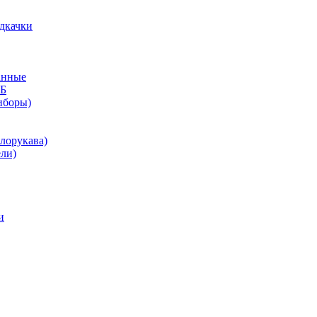
дкачки
анные
КБ
иборы)
лорукава)
ли)
и