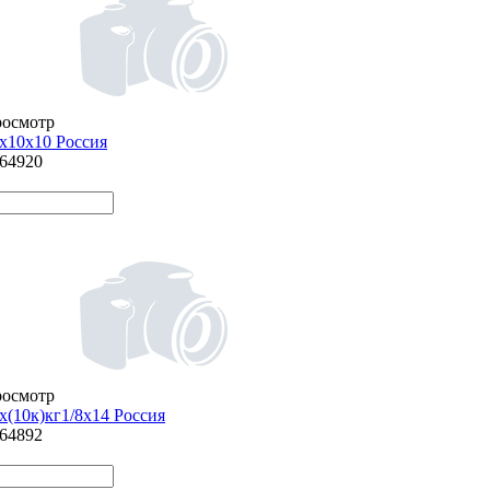
росмотр
х10х10 Россия
864920
росмотр
х(10к)кг1/8х14 Россия
864892