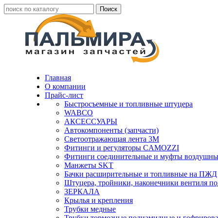
Главная
О компании
Прайс-лист
Быстросъемные и топливные штуцера
WABCO
АКСЕССУАРЫ
Автокомпоненты (запчасти)
Светоотражающая лента 3М
Фитинги и регуляторы CAMOZZI
Фитинги соединительные и муфты воздушны
Манжеты SKT
Бачки расширительные и топливные на ПЖД
Штуцера, тройники, наконечники вентиля по
ЗЕРКАЛА
Крылья и крепления
Трубки медные
Трубки тормозные полиамидные и гофриров