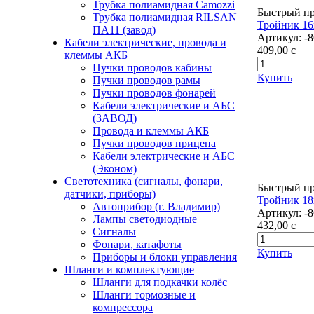
Трубка полиамидная Camozzi
Быстрый п
Трубка полиамидная RILSAN
Тройник 16
ПА11 (завод)
Артикул:
-
Кабели электрические, провода и
409,00
c
клеммы АКБ
Пучки проводов кабины
Купить
Пучки проводов рамы
Пучки проводов фонарей
Кабели электрические и АБС
(ЗАВОД)
Провода и клеммы АКБ
Пучки проводов прицепа
Кабели электрические и АБС
(Эконом)
Светотехника (сигналы, фонари,
Быстрый п
датчики, приборы)
Тройник 18
Автоприбор (г. Владимир)
Артикул:
-
Лампы светодиодные
432,00
c
Сигналы
Фонари, катафоты
Купить
Приборы и блоки управления
Шланги и комплектующие
Шланги для подкачки колёс
Шланги тормозные и
компрессора