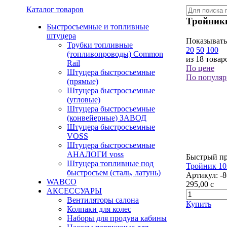
Каталог товаров
Тройник
Быстросъемные и топливные
штуцера
Показывать
Трубки топливные
20
50
100
(топливопроводы) Common
из 18 товар
Rail
По цене
Штуцера быстросъемные
По популяр
(прямые)
Штуцера быстросъемные
(угловые)
Штуцера быстросъемные
(конвейерные) ЗАВОД
Штуцера быстросъемные
VOSS
Штуцера быстросъемные
АНАЛОГИ voss
Быстрый п
Штуцера топливные под
Тройник 10
быстросъем (сталь, латунь)
Артикул:
-
WABCO
295,00
c
АКСЕССУАРЫ
Вентиляторы салона
Купить
Колпаки для колес
Наборы для продува кабины