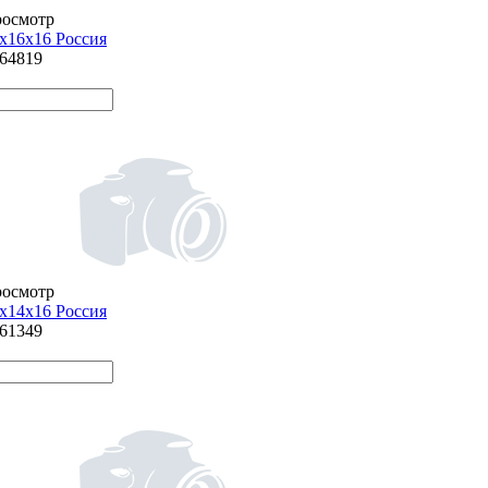
росмотр
х16х16 Россия
864819
росмотр
х14х16 Россия
861349