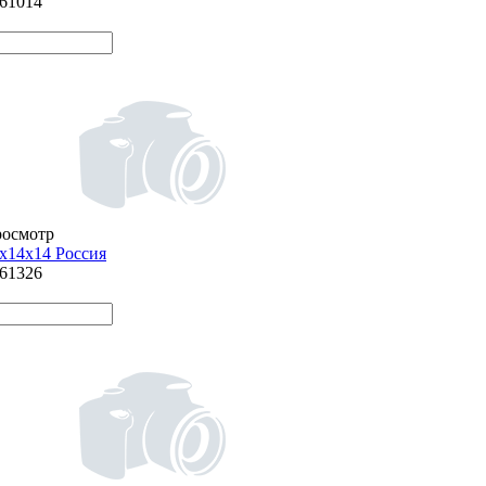
861014
росмотр
х14х14 Россия
861326