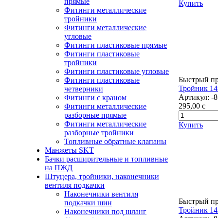
прямые
Купить
Фитинги металлические
тройники
Фитинги металлические
угловые
Фитинги пластиковые прямые
Фитинги пластиковые
тройники
Фитинги пластиковые угловые
Быстрый п
Фитинги пластиковые
Тройник 14
четверники
Артикул:
-
Фитинги с краном
295,00
c
Фитинги металлические
разборные прямые
Фитинги металлические
Купить
разборные тройники
Топливные обратные клапаны
Манжеты SKT
Бачки расширительные и топливные
на ПЖД
Штуцера, тройники, наконечники
вентиля подкачки
Наконечники вентиля
Быстрый п
подкачки шин
Тройник 14
Наконечники под шланг