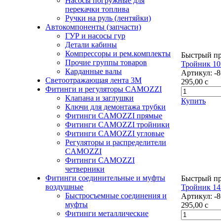
Насосы погружные для
перекачки топлива
Ручки на руль (лентяйки)
Автокомпоненты (запчасти)
ГУР и насосы гур
Детали кабины
Компрессоры и рем.комплекты
Быстрый п
Прочие группы товаров
Тройник 10
Карданные валы
Артикул:
-
Светоотражающая лента 3М
295,00
c
Фитинги и регуляторы CAMOZZI
Клапана и заглушки
Купить
Ключи для демонтажа трубки
Фитинги CAMOZZI прямые
Фитинги CAMOZZI тройники
Фитинги CAMOZZI угловые
Регуляторы и распределители
CAMOZZI
Фитинги CAMOZZI
четверники
Фитинги соединительные и муфты
Быстрый п
воздушные
Тройник 14
Быстросъемные соединения и
Артикул:
-
муфты
295,00
c
Фитинги металлические