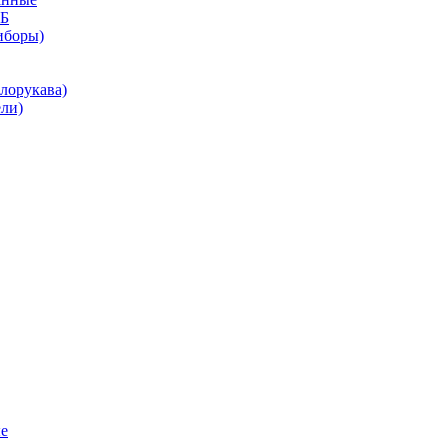
КБ
иборы)
лорукава)
ли)
е