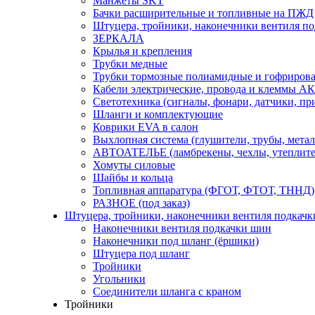
Манжеты SKT
Бачки расширительные и топливные на ПЖД
Штуцера, тройники, наконечники вентиля по
ЗЕРКАЛА
Крылья и крепления
Трубки медные
Трубки тормозные полиамидные и гофриров
Кабели электрические, провода и клеммы А
Светотехника (сигналы, фонари, датчики, пр
Шланги и комплектующие
Коврики EVA в салон
Выхлопная система (глушители, трубы, метал
АВТОАТЕЛЬЕ (ламбрекены, чехлы, утеплите
Хомуты силовые
Шайбы и кольца
Топливная аппаратура (ФГОТ, ФТОТ, ТННД)
РАЗНОЕ (под заказ)
Штуцера, тройники, наконечники вентиля подкачк
Наконечники вентиля подкачки шин
Наконечники под шланг (ёршики)
Штуцера под шланг
Тройники
Угольники
Соединители шланга с краном
Тройники