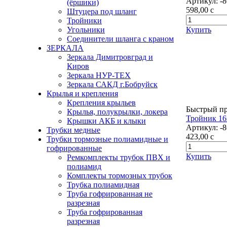
Артикул:
-
(ёршики)
598,00
c
Штуцера под шланг
Тройники
Купить
Угольники
Соединители шланга с краном
ЗЕРКАЛА
Зеркала Димитровград и
Киров
Зеркала НУР-ТЕХ
Зеркала САКД г.Бобруйск
Крылья и крепления
Крепления крыльев
Быстрый п
Крылья, полукрылки, локера
Тройник 16
Крышки АКБ и клыки
Артикул:
-
Трубки медные
423,00
c
Трубки тормозные полиамидные и
гофрированные
Купить
Ремкомплекты трубок ПВХ и
полиамид
Комплекты тормозных трубок
Трубка полиамидная
Труба гофрированная не
разрезная
Труба гофрированная
разрезная