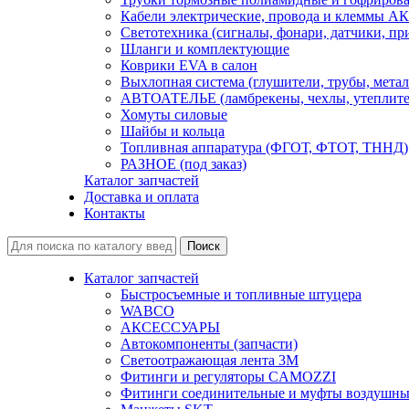
Кабели электрические, провода и клеммы А
Светотехника (сигналы, фонари, датчики, пр
Шланги и комплектующие
Коврики EVA в салон
Выхлопная система (глушители, трубы, метал
АВТОАТЕЛЬЕ (ламбрекены, чехлы, утеплите
Хомуты силовые
Шайбы и кольца
Топливная аппаратура (ФГОТ, ФТОТ, ТННД)
РАЗНОЕ (под заказ)
Каталог запчастей
Доставка и оплата
Контакты
Каталог запчастей
Быстросъемные и топливные штуцера
WABCO
АКСЕССУАРЫ
Автокомпоненты (запчасти)
Светоотражающая лента 3М
Фитинги и регуляторы CAMOZZI
Фитинги соединительные и муфты воздушны