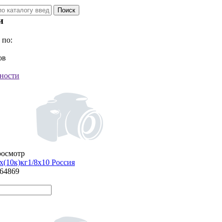
и
 по:
ов
ности
росмотр
х(10к)кг1/8х10 Россия
864869