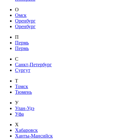
О
Омск
Оренбург
Оренбург
П
Пермь
Пермь
С
Санкт-Петербург
Сургут
Т
Томск
Тюмень
У
Улан-Удэ
Уфа
Х
Хабаровск
Ханты-Мансийск