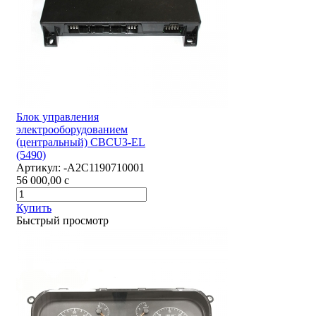
Блок управления
электрооборудованием
(центральный) CBCU3-EL
(5490)
Артикул:
-А2С1190710001
56 000,00
c
Купить
Быстрый просмотр