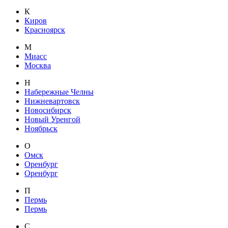
К
Киров
Красноярск
М
Миасс
Москва
Н
Набережные Челны
Нижневартовск
Новосибирск
Новый Уренгой
Ноябрьск
О
Омск
Оренбург
Оренбург
П
Пермь
Пермь
С