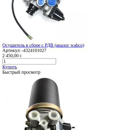
Осушитель в сборе c РДВ (аналог wabco)
Артикул:
-4324101027
2 450,00
c
Купить
Быстрый просмотр