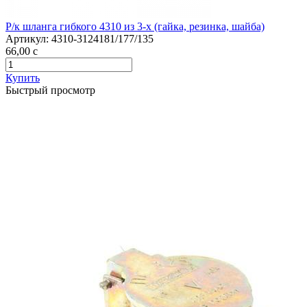
Р/к шланга гибкого 4310 из 3-х (гайка, резинка, шайба)
Артикул:
4310-3124181/177/135
66,00
c
Купить
Быстрый просмотр