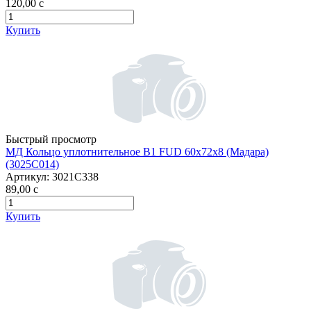
120,00
c
Купить
Быстрый просмотр
МД Кольцо уплотнительное B1 FUD 60х72х8 (Мадара)
(3025С014)
Артикул:
3021С338
89,00
c
Купить