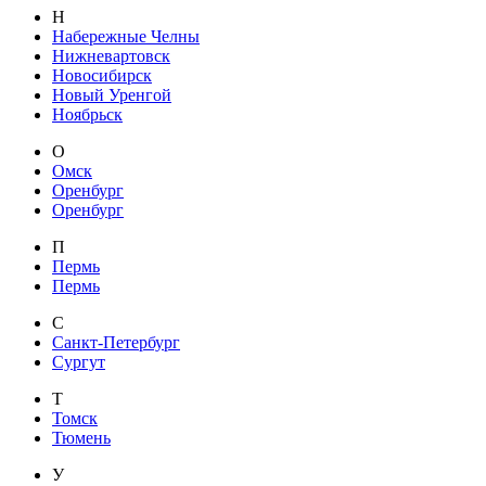
Н
Набережные Челны
Нижневартовск
Новосибирск
Новый Уренгой
Ноябрьск
О
Омск
Оренбург
Оренбург
П
Пермь
Пермь
С
Санкт-Петербург
Сургут
Т
Томск
Тюмень
У