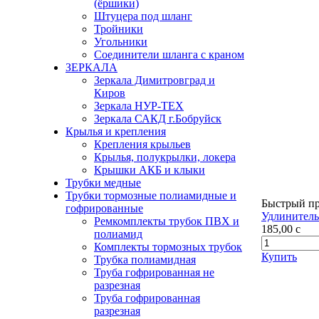
(ёршики)
Штуцера под шланг
Тройники
Угольники
Соединители шланга с краном
ЗЕРКАЛА
Зеркала Димитровград и
Киров
Зеркала НУР-ТЕХ
Зеркала САКД г.Бобруйск
Крылья и крепления
Крепления крыльев
Крылья, полукрылки, локера
Крышки АКБ и клыки
Трубки медные
Трубки тормозные полиамидные и
Быстрый п
гофрированные
Удлинитель
Ремкомплекты трубок ПВХ и
185,00
c
полиамид
Комплекты тормозных трубок
Купить
Трубка полиамидная
Труба гофрированная не
разрезная
Труба гофрированная
разрезная