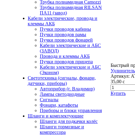
Трубка полиамидная Camozzi
Трубка полиамидная RILSAN
ПА11 (завод)
Кабели электрические, провода и
клеммы АКБ
Пучки проводов кабины
Пучки проводов рамы
Пучки проводов фонарей
Кабели электрические и АБС
(ЗАВОД)
Провода и клеммы АКБ
Пучки проводов прицепа
Быстрый п
Кабели электрические и АБС
Удлинитель
(Эконом)
Артикул:
A
Светотехника (сигналы, фонари,
35,00
c
датчики, приборы)
Автоприбор (г. Владимир)
Купить
Лампы светодиодные
Сигналы
Фонари, катафоты
Приборы и блоки управления
Шланги и комплектующие
Шланги для подкачки колёс
Шланги тормозные и
компрессора