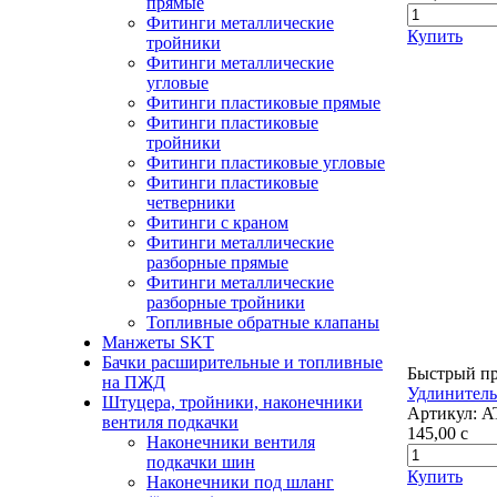
прямые
Фитинги металлические
Купить
тройники
Фитинги металлические
угловые
Фитинги пластиковые прямые
Фитинги пластиковые
тройники
Фитинги пластиковые угловые
Фитинги пластиковые
четверники
Фитинги с краном
Фитинги металлические
разборные прямые
Фитинги металлические
разборные тройники
Топливные обратные клапаны
Манжеты SKT
Бачки расширительные и топливные
Быстрый п
на ПЖД
Удлинитель
Штуцера, тройники, наконечники
Артикул:
A
вентиля подкачки
145,00
c
Наконечники вентиля
подкачки шин
Купить
Наконечники под шланг