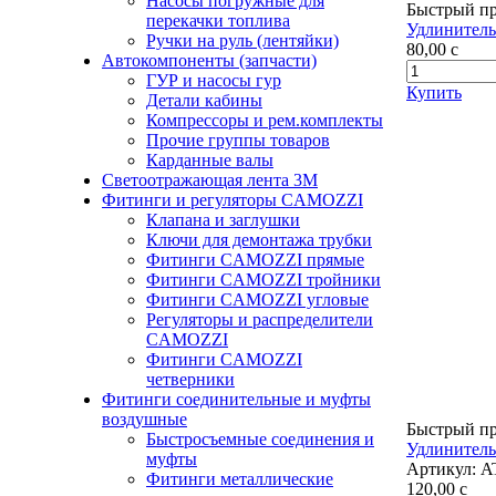
Насосы погружные для
Быстрый п
перекачки топлива
Удлинитель
Ручки на руль (лентяйки)
80,00
c
Автокомпоненты (запчасти)
ГУР и насосы гур
Купить
Детали кабины
Компрессоры и рем.комплекты
Прочие группы товаров
Карданные валы
Светоотражающая лента 3М
Фитинги и регуляторы CAMOZZI
Клапана и заглушки
Ключи для демонтажа трубки
Фитинги CAMOZZI прямые
Фитинги CAMOZZI тройники
Фитинги CAMOZZI угловые
Регуляторы и распределители
CAMOZZI
Фитинги CAMOZZI
четверники
Фитинги соединительные и муфты
воздушные
Быстрый п
Быстросъемные соединения и
Удлинитель
муфты
Артикул:
A
Фитинги металлические
120,00
c