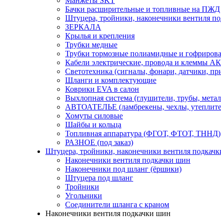
Манжеты SKT
Бачки расширительные и топливные на ПЖД
Штуцера, тройники, наконечники вентиля по
ЗЕРКАЛА
Крылья и крепления
Трубки медные
Трубки тормозные полиамидные и гофриров
Кабели электрические, провода и клеммы А
Светотехника (сигналы, фонари, датчики, пр
Шланги и комплектующие
Коврики EVA в салон
Выхлопная система (глушители, трубы, метал
АВТОАТЕЛЬЕ (ламбрекены, чехлы, утеплите
Хомуты силовые
Шайбы и кольца
Топливная аппаратура (ФГОТ, ФТОТ, ТННД)
РАЗНОЕ (под заказ)
Штуцера, тройники, наконечники вентиля подкачк
Наконечники вентиля подкачки шин
Наконечники под шланг (ёршики)
Штуцера под шланг
Тройники
Угольники
Соединители шланга с краном
Наконечники вентиля подкачки шин