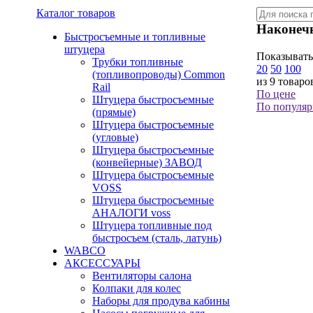
Каталог товаров
Наконеч
Быстросъемные и топливные
штуцера
Показывать
Трубки топливные
20
50
100
(топливопроводы) Common
из 9 товаро
Rail
По цене
Штуцера быстросъемные
По популяр
(прямые)
Штуцера быстросъемные
(угловые)
Штуцера быстросъемные
(конвейерные) ЗАВОД
Штуцера быстросъемные
VOSS
Штуцера быстросъемные
АНАЛОГИ voss
Штуцера топливные под
быстросъем (сталь, латунь)
WABCO
АКСЕССУАРЫ
Вентиляторы салона
Колпаки для колес
Наборы для продува кабины