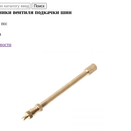
ники вентиля подкачки шин
 по:
в
ности