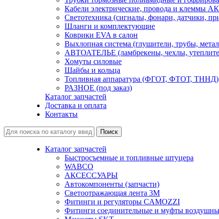
Кабели электрические, провода и клеммы А
Светотехника (сигналы, фонари, датчики, пр
Шланги и комплектующие
Коврики EVA в салон
Выхлопная система (глушители, трубы, метал
АВТОАТЕЛЬЕ (ламбрекены, чехлы, утеплите
Хомуты силовые
Шайбы и кольца
Топливная аппаратура (ФГОТ, ФТОТ, ТННД)
РАЗНОЕ (под заказ)
Каталог запчастей
Доставка и оплата
Контакты
Каталог запчастей
Быстросъемные и топливные штуцера
WABCO
АКСЕССУАРЫ
Автокомпоненты (запчасти)
Светоотражающая лента 3М
Фитинги и регуляторы CAMOZZI
Фитинги соединительные и муфты воздушны