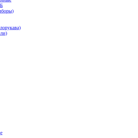
КБ
иборы)
лорукава)
ли)
е