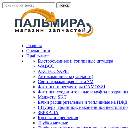
Главная
О компании
Прайс-лист
Быстросъемные и топливные штуцера
WABCO
АКСЕССУАРЫ
Автокомпоненты (запчасти)
Светоотражающая лента 3М
Фитинги и регуляторы CAMOZZI
Фитинги соединительные и муфты воздушны
Манжеты SKT
Бачки расширительные и топливные на ПЖД
Штуцера, тройники, наконечники вентиля по
ЗЕРКАЛА
Крылья и крепления
Трубки медные
Трубки тормозные полиамидные и гофриров