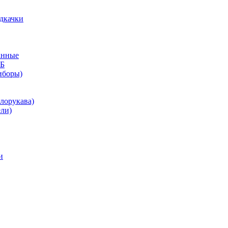
дкачки
анные
КБ
иборы)
лорукава)
ли)
и