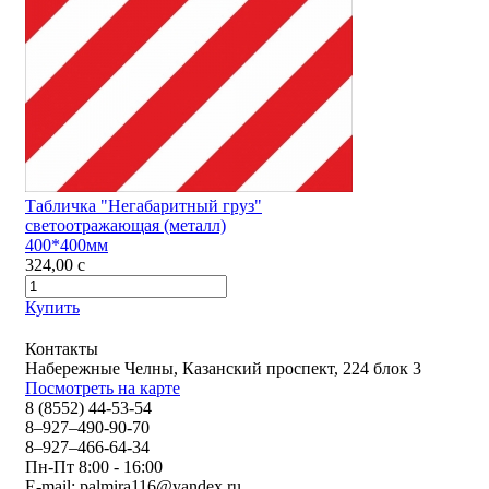
Табличка "Негабаритный груз"
светоотражающая (металл)
400*400мм
324,00
c
Купить
Контакты
Набережные Челны, Казанский проспект, 224 блок 3
Посмотреть на карте
8 (8552) 44-53-54
8–927–490-90-70
8–927–466-64-34
Пн-Пт 8:00 - 16:00
E-mail:
palmira116@yandex.ru