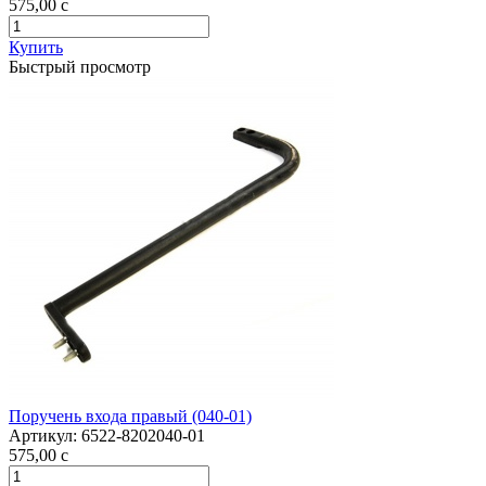
575,00
c
Купить
Быстрый просмотр
Поручень входа правый (040-01)
Артикул:
6522-8202040-01
575,00
c