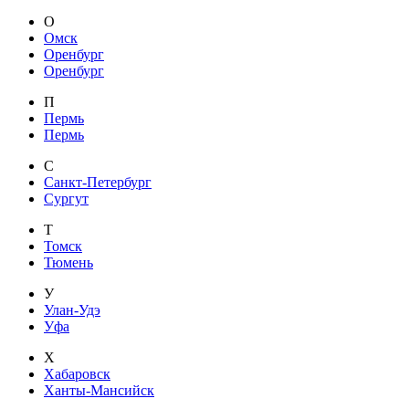
О
Омск
Оренбург
Оренбург
П
Пермь
Пермь
С
Санкт-Петербург
Сургут
Т
Томск
Тюмень
У
Улан-Удэ
Уфа
Х
Хабаровск
Ханты-Мансийск