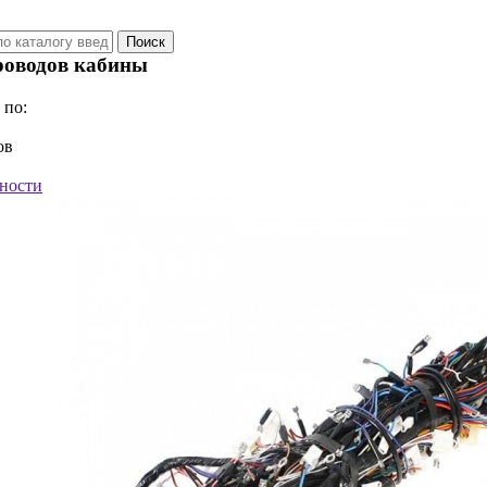
роводов кабины
 по:
ов
ности