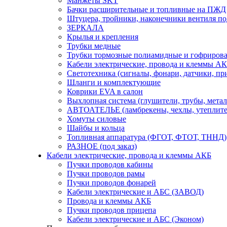
Манжеты SKT
Бачки расширительные и топливные на ПЖД
Штуцера, тройники, наконечники вентиля по
ЗЕРКАЛА
Крылья и крепления
Трубки медные
Трубки тормозные полиамидные и гофриров
Кабели электрические, провода и клеммы А
Светотехника (сигналы, фонари, датчики, пр
Шланги и комплектующие
Коврики EVA в салон
Выхлопная система (глушители, трубы, метал
АВТОАТЕЛЬЕ (ламбрекены, чехлы, утеплите
Хомуты силовые
Шайбы и кольца
Топливная аппаратура (ФГОТ, ФТОТ, ТННД)
РАЗНОЕ (под заказ)
Кабели электрические, провода и клеммы АКБ
Пучки проводов кабины
Пучки проводов рамы
Пучки проводов фонарей
Кабели электрические и АБС (ЗАВОД)
Провода и клеммы АКБ
Пучки проводов прицепа
Кабели электрические и АБС (Эконом)