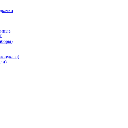
дкачки
анные
КБ
иборы)
лорукава)
ли)