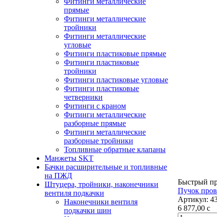
Фитинги металлические
прямые
Фитинги металлические
тройники
Фитинги металлические
угловые
Фитинги пластиковые прямые
Фитинги пластиковые
тройники
Фитинги пластиковые угловые
Фитинги пластиковые
четверники
Фитинги с краном
Фитинги металлические
разборные прямые
Фитинги металлические
разборные тройники
Топливные обратные клапаны
Манжеты SKT
Бачки расширительные и топливные
на ПЖД
Быстрый п
Штуцера, тройники, наконечники
Пучок пров
вентиля подкачки
Артикул:
4
Наконечники вентиля
6 877,00
c
подкачки шин