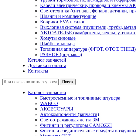
Кабели электрические, провода и клеммы А
Светотехника (сигналы, фонари, датчики, пр
Шланги и комплектующие
Коврики EVA в салон
Выхлопная система (глушители, трубы, метал
АВТОАТЕЛЬЕ (ламбрекены, чехлы, утеплите
Хомуты силовые
Шайбы и кольца
Топливная аппаратура (ФГОТ, ФТОТ, ТННД)
РАЗНОЕ (под заказ)
Каталог запчастей
Доставка и оплата
Контакты
Каталог запчастей
Быстросъемные и топливные штуцера
WABCO
АКСЕССУАРЫ
Автокомпоненты (запчасти)
Светоотражающая лента 3М
Фитинги и регуляторы CAMOZZI
Фитинги соединительные и муфты воздушны