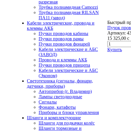
разрезная
Трубка полиамидная Camozzi
Трубка полиамидная RILSAN
ПА11 (завод)
Быстрый п
Кабели электрические, провода и
Пучок пров
клеммы АКБ
Артикул:
4
Пучки проводов кабины
15 325,00
c
Пучки проводов рамы
Пучки проводов фонарей
Кабели электрические и АБС
Купить
(ЗАВОД)
Провода и клеммы АКБ
Пучки проводов прицепа
Кабели электрические и АБС
(Эконом)
Светотехника (сигналы, фонари,
датчики, приборы)
Автоприбор (г. Владимир)
Лампы светодиодные
Сигналы
Фонари, катафоты
Приборы и блоки управления
Шланги и комплектующие
Шланги для подкачки колёс
Шланги тормозные и