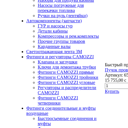
Наборы для продува кабины
Насосы погружные для
перекачки топлива
Ручки на руль (лентяйки)
Автокомпоненты (запчасти)
ГУР и насосы гур
Детали кабины
Компрессоры и рем.комплекты
Прочие группы товаров
Карданные валы
Светоотражающая лента 3М
Фитинги и регуляторы CAMOZZI
Клапана и заглушки
Быстрый п
Ключи для демонтажа трубки
Пучок пров
Фитинги CAMOZZI прямые
Артикул:
6
Фитинги CAMOZZI тройники
15 755,00
c
Фитинги CAMOZZI угловые
Регуляторы и распределители
Купить
CAMOZZI
Фитинги CAMOZZI
четверники
Фитинги соединительные и муфты
воздушные
Быстросъемные соединения и
муфты