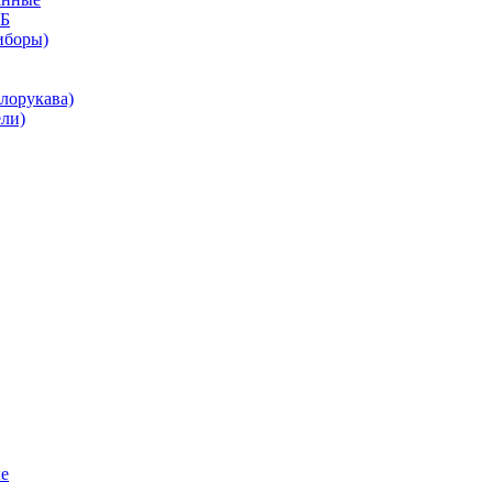
КБ
иборы)
лорукава)
ли)
е