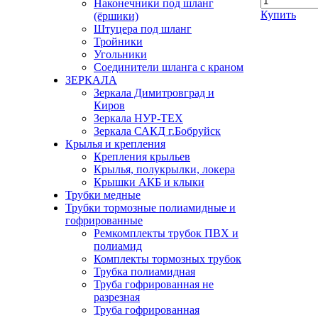
Наконечники под шланг
Купить
(ёршики)
Штуцера под шланг
Тройники
Угольники
Соединители шланга с краном
ЗЕРКАЛА
Зеркала Димитровград и
Киров
Зеркала НУР-ТЕХ
Зеркала САКД г.Бобруйск
Крылья и крепления
Крепления крыльев
Крылья, полукрылки, локера
Крышки АКБ и клыки
Трубки медные
Трубки тормозные полиамидные и
гофрированные
Ремкомплекты трубок ПВХ и
полиамид
Комплекты тормозных трубок
Трубка полиамидная
Труба гофрированная не
разрезная
Труба гофрированная