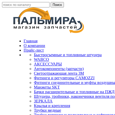
Главная
О компании
Прайс-лист
Быстросъемные и топливные штуцера
WABCO
АКСЕССУАРЫ
Автокомпоненты (запчасти)
Светоотражающая лента 3М
Фитинги и регуляторы CAMOZZI
Фитинги соединительные и муфты воздушны
Манжеты SKT
Бачки расширительные и топливные на ПЖД
Штуцера, тройники, наконечники вентиля по
ЗЕРКАЛА
Крылья и крепления
Трубки медные
Трубки тормозные полиамидные и гофриров