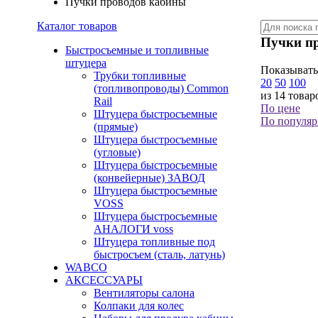
Пучки проводов кабины
Каталог товаров
Пучки п
Быстросъемные и топливные
штуцера
Показывать
Трубки топливные
20
50
100
(топливопроводы) Common
из 14 товар
Rail
По цене
Штуцера быстросъемные
По популяр
(прямые)
Штуцера быстросъемные
(угловые)
Штуцера быстросъемные
(конвейерные) ЗАВОД
Штуцера быстросъемные
VOSS
Штуцера быстросъемные
АНАЛОГИ voss
Штуцера топливные под
быстросъем (сталь, латунь)
WABCO
АКСЕССУАРЫ
Вентиляторы салона
Колпаки для колес