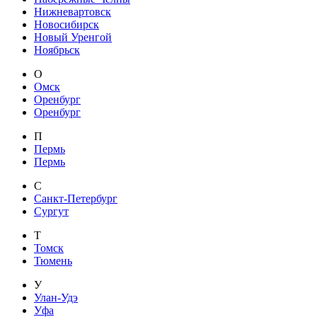
Нижневартовск
Новосибирск
Новый Уренгой
Ноябрьск
О
Омск
Оренбург
Оренбург
П
Пермь
Пермь
С
Санкт-Петербург
Сургут
Т
Томск
Тюмень
У
Улан-Удэ
Уфа