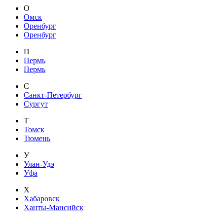
О
Омск
Оренбург
Оренбург
П
Пермь
Пермь
С
Санкт-Петербург
Сургут
Т
Томск
Тюмень
У
Улан-Удэ
Уфа
Х
Хабаровск
Ханты-Мансийск