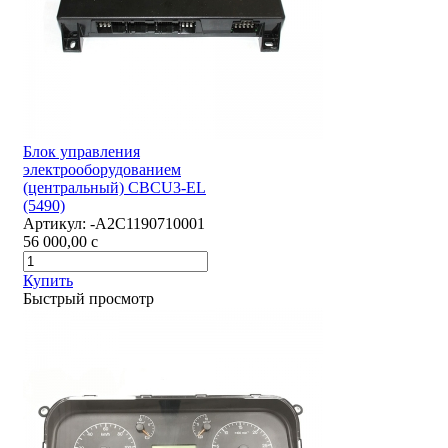
Блок управления
электрооборудованием
(центральный) CBCU3-EL
(5490)
Артикул:
-А2С1190710001
56 000,00
c
Купить
Быстрый просмотр