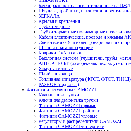
Манжеты SKT
Бачки расширительные и топливные на ПЖД
Штуцера, тройники, наконечники вентиля по
ЗЕРКАЛА
Крылья и крепления
Трубки медные
Трубки тормозные полиамидные и гофриров
Кабели электрические, провода и клеммы А
Светотехника (сигналы, фонари, датчики, пр
Шланги и комплектующие
Коврики EVA в салон
Выхлопная система (глушители, трубы, метал
АВТОАТЕЛЬЕ (ламбрекены, чехлы, утеплите
Хомуты силовые
Шайбы и кольца
Топливная аппаратура (ФГОТ, ФТОТ, ТННД)
РАЗНОЕ (под заказ)
Фитинги и регуляторы CAMOZZI
Клапана и заглушки
Ключи для демонтажа трубки
Фитинги CAMOZZI прямые
Фитинги CAMOZZI тройники
Фитинги CAMOZZI угловые
Регуляторы и распределители CAMOZZI
Фитинги CAMOZZI четверники