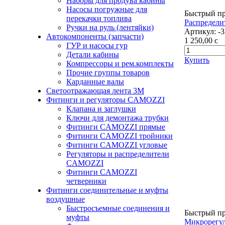
Наборы для продува кабины
Насосы погружные для
Быстрый п
перекачки топлива
Распредели
Ручки на руль (лентяйки)
Артикул:
-
Автокомпоненты (запчасти)
1 250,00
c
ГУР и насосы гур
Детали кабины
Купить
Компрессоры и рем.комплекты
Прочие группы товаров
Карданные валы
Светоотражающая лента 3М
Фитинги и регуляторы CAMOZZI
Клапана и заглушки
Ключи для демонтажа трубки
Фитинги CAMOZZI прямые
Фитинги CAMOZZI тройники
Фитинги CAMOZZI угловые
Регуляторы и распределители
CAMOZZI
Фитинги CAMOZZI
четверники
Фитинги соединительные и муфты
воздушные
Быстросъемные соединения и
Быстрый п
муфты
Микрорегул