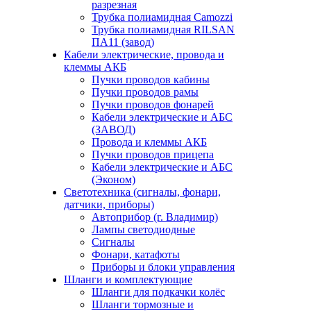
разрезная
Трубка полиамидная Camozzi
Трубка полиамидная RILSAN
ПА11 (завод)
Кабели электрические, провода и
клеммы АКБ
Пучки проводов кабины
Пучки проводов рамы
Пучки проводов фонарей
Кабели электрические и АБС
(ЗАВОД)
Провода и клеммы АКБ
Пучки проводов прицепа
Кабели электрические и АБС
(Эконом)
Светотехника (сигналы, фонари,
датчики, приборы)
Автоприбор (г. Владимир)
Лампы светодиодные
Сигналы
Фонари, катафоты
Приборы и блоки управления
Шланги и комплектующие
Шланги для подкачки колёс
Шланги тормозные и