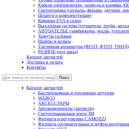
Кабели электрические, провода и клеммы А
Светотехника (сигналы, фонари, датчики, пр
Шланги и комплектующие
Коврики EVA в салон
Выхлопная система (глушители, трубы, метал
АВТОАТЕЛЬЕ (ламбрекены, чехлы, утеплите
Хомуты силовые
Шайбы и кольца
Топливная аппаратура (ФГОТ, ФТОТ, ТННД)
РАЗНОЕ (под заказ)
Каталог запчастей
Доставка и оплата
Контакты
Каталог запчастей
Быстросъемные и топливные штуцера
WABCO
АКСЕССУАРЫ
Автокомпоненты (запчасти)
Светоотражающая лента 3М
Фитинги и регуляторы CAMOZZI
Фитинги соединительные и муфты воздушны