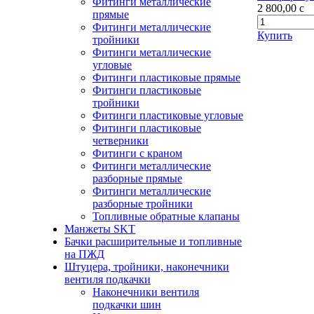
Фитинги металлические
2 800,00
c
прямые
Фитинги металлические
Купить
тройники
Фитинги металлические
угловые
Фитинги пластиковые прямые
Фитинги пластиковые
тройники
Фитинги пластиковые угловые
Фитинги пластиковые
четверники
Фитинги с краном
Фитинги металлические
разборные прямые
Фитинги металлические
разборные тройники
Топливные обратные клапаны
Манжеты SKT
Бачки расширительные и топливные
на ПЖД
Штуцера, тройники, наконечники
вентиля подкачки
Наконечники вентиля
подкачки шин