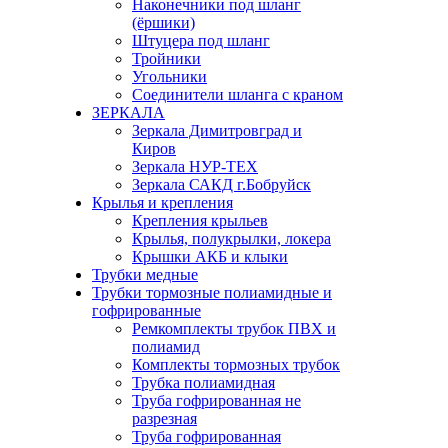
Наконечники под шланг
(ёршики)
Штуцера под шланг
Тройники
Угольники
Соединители шланга с краном
ЗЕРКАЛА
Зеркала Димитровград и
Киров
Зеркала НУР-ТЕХ
Зеркала САКД г.Бобруйск
Крылья и крепления
Крепления крыльев
Крылья, полукрылки, локера
Крышки АКБ и клыки
Трубки медные
Трубки тормозные полиамидные и
гофрированные
Ремкомплекты трубок ПВХ и
полиамид
Комплекты тормозных трубок
Трубка полиамидная
Труба гофрированная не
разрезная
Труба гофрированная