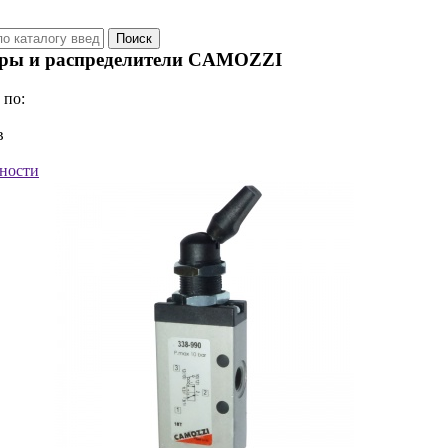
оры и распределители CAMOZZI
 по:
в
ности