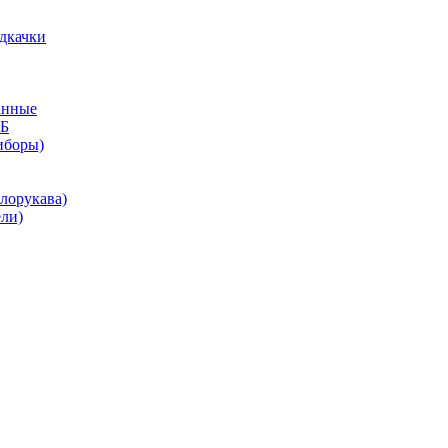
дкачки
анные
КБ
иборы)
лорукава)
ли)