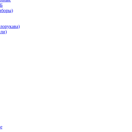
КБ
иборы)
лорукава)
ли)
е