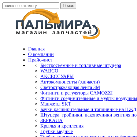
Главная
О компании
Прайс-лист
Быстросъемные и топливные штуцера
WABCO
АКСЕССУАРЫ
Автокомпоненты (запчасти)
Светоотражающая лента 3М
Фитинги и регуляторы CAMOZZI
Фитинги соединительные и муфты воздушны
Манжеты SKT
Бачки расширительные и топливные на ПЖД
Штуцера, тройники, наконечники вентиля по
ЗЕРКАЛА
Крылья и крепления
Трубки медные
Трубки тормозные полиамидные и гофриров