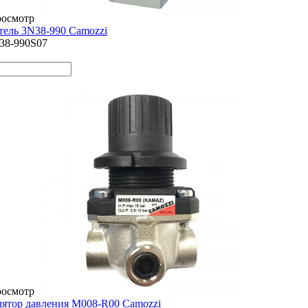
росмотр
тель 3N38-990 Camozzi
338-990S07
росмотр
ятор давления М008-R00 Camozzi