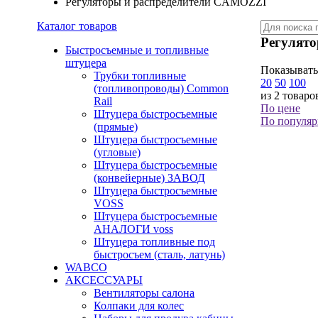
Регуляторы и распределители CAMOZZI
Каталог товаров
Регулят
Быстросъемные и топливные
штуцера
Показывать
Трубки топливные
20
50
100
(топливопроводы) Common
из 2 товаро
Rail
По цене
Штуцера быстросъемные
По популяр
(прямые)
Штуцера быстросъемные
(угловые)
Штуцера быстросъемные
(конвейерные) ЗАВОД
Штуцера быстросъемные
VOSS
Штуцера быстросъемные
АНАЛОГИ voss
Штуцера топливные под
быстросъем (сталь, латунь)
WABCO
АКСЕССУАРЫ
Вентиляторы салона
Колпаки для колес