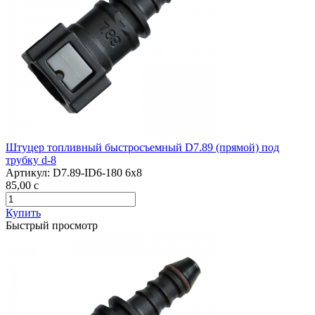
Штуцер топливный быстросъемный D7.89 (прямой) под
трубку d-8
Артикул:
D7.89-ID6-180 6x8
85,00
c
Купить
Быстрый просмотр