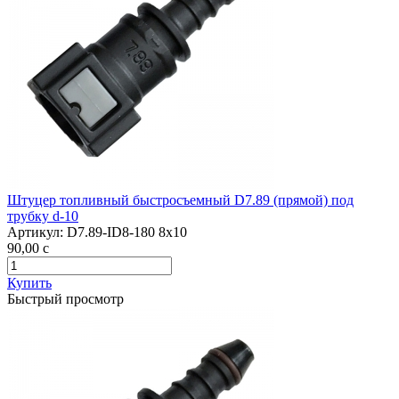
Штуцер топливный быстросъемный D7.89 (прямой) под
трубку d-10
Артикул:
D7.89-ID8-180 8x10
90,00
c
Купить
Быстрый просмотр