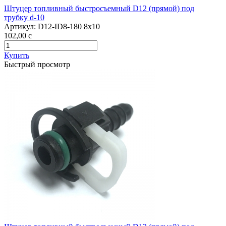
Штуцер топливный быстросъемный D12 (прямой) под
трубку d-10
Артикул:
D12-ID8-180 8x10
102,00
c
Купить
Быстрый просмотр