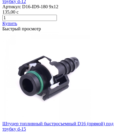
трубку d-12
Артикул:
D16-ID9-180 9x12
135,00
c
Купить
Быстрый просмотр
Штуцер топливный быстросъемный D16 (прямой) под
трубку d-15