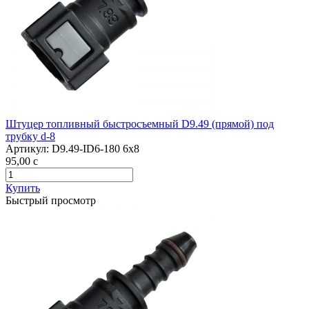
Штуцер топливный быстросъемный D9.49 (прямой) под
трубку d-8
Артикул:
D9.49-ID6-180 6x8
95,00
c
Купить
Быстрый просмотр