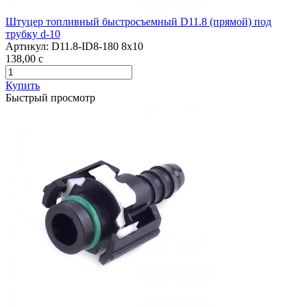
Штуцер топливный быстросъемный D11.8 (прямой) под
трубку d-10
Артикул:
D11.8-ID8-180 8x10
138,00
c
Купить
Быстрый просмотр