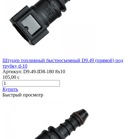
Штуцер топливный быстросъемный D9.49 (прямой) под
трубку d-10
Артикул:
D9.49-ID8-180 8x10
105,00
c
Купить
Быстрый просмотр