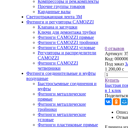
Компрессоры и рем.комплекты
Прочие группы товаров
Карданные валы
Светоотражающая лента 3М
Фитинги и регуляторы CAMOZZI
Клапана и заглушки
Ключи для демонтажа трубки
Фитинги CAMOZZI прямые
Фитинги CAMOZZI тройники
Фитинги CAMOZZI угловые
0 отзывов
Регуляторы и распределители
Артикул:
3
CAMOZZI
Код:
00000
Фитинги CAMOZZI
Под заказ
З
четверники
1 200,00
c
Фитинги соединительные и муфты
воздушные
Купить
Быстросъемные соединения и
Быстрая по
муфты
в 1 клик
Фитинги металлические
Поделиться
прямые
Фитинги металлические
тройники
Описа
Фитинги металлические
Отзы
угловые
Фитинги пластиковые прямые
Единица из