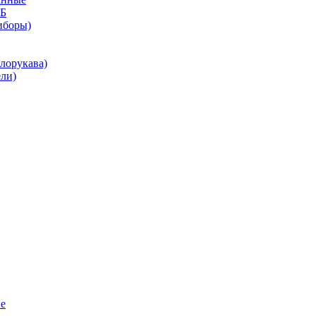
КБ
иборы)
лорукава)
ли)
е