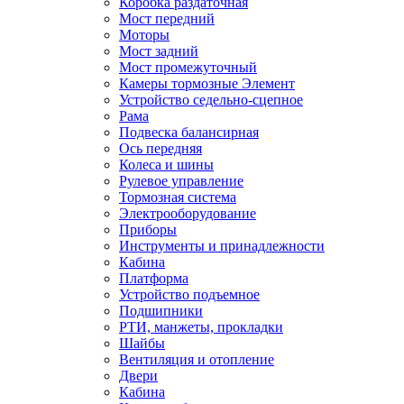
Коробка раздаточная
Мост передний
Моторы
Мост задний
Мост промежуточный
Камеры тормозные Элемент
Устройство седельно-сцепное
Рама
Подвеска балансирная
Ось передняя
Колеса и шины
Рулевое управление
Тормозная система
Электрооборудование
Приборы
Инструменты и принадлежности
Кабина
Платформа
Устройство подъемное
Подшипники
РТИ, манжеты, прокладки
Шайбы
Вентиляция и отопление
Двери
Кабина