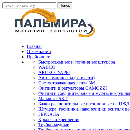
Главная
О компании
Прайс-лист
Быстросъемные и топливные штуцера
WABCO
АКСЕССУАРЫ
Автокомпоненты (запчасти)
Светоотражающая лента 3М
Фитинги и регуляторы CAMOZZI
Фитинги соединительные и муфты воздушны
Манжеты SKT
Бачки расширительные и топливные на ПЖД
Штуцера, тройники, наконечники вентиля по
ЗЕРКАЛА
Крылья и крепления
Трубки медные
Трубки тормозные полиамидные и гофриров