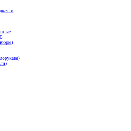
дкачки
анные
КБ
иборы)
лорукава)
ли)