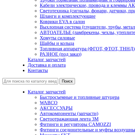
Кабели электрические, провода и клеммы А
Светотехника (сигналы, фонари, датчики, пр
Шланги и комплектующие
Коврики EVA в салон
Выхлопная система (глушители, трубы, метал
АВТОАТЕЛЬЕ (ламбрекены, чехлы, утеплите
Хомуты силовые
Шайбы и кольца
Топливная аппаратура (ФГОТ, ФТОТ, ТННД)
РАЗНОЕ (под заказ)
Каталог запчастей
Доставка и оплата
Контакты
Каталог запчастей
Быстросъемные и топливные штуцера
WABCO
АКСЕССУАРЫ
Автокомпоненты (запчасти)
Светоотражающая лента 3М
Фитинги и регуляторы CAMOZZI
Фитинги соединительные и муфты воздушны