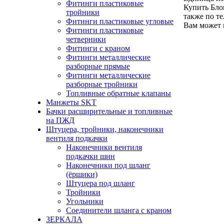
Фитинги пластиковые
Купить Бло
тройники
также по т
Фитинги пластиковые угловые
Вам может 
Фитинги пластиковые
четверники
Фитинги с краном
Фитинги металлические
разборные прямые
Фитинги металлические
разборные тройники
Топливные обратные клапаны
Манжеты SKT
Бачки расширительные и топливные
на ПЖД
Штуцера, тройники, наконечники
вентиля подкачки
Наконечники вентиля
подкачки шин
Наконечники под шланг
(ёршики)
Штуцера под шланг
Тройники
Угольники
Соединители шланга с краном
ЗЕРКАЛА