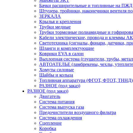
Манжеты SKT
Бачки расширительные и топливные на ПЖД
Штуцера, тройники, наконечники вентиля по
ЗЕРКАЛА
Крылья и крепления
Трубки медные
Трубки тормозные полиамидные и гофриров
Кабели электрические, провода и клеммы А
Светотехника (сигналы, фонари, датчики, пр
Шланги и комплектующие
Коврики EVA в салон
Выхлопная система (глушители, трубы, метал
АВТОАТЕЛЬЕ (ламбрекены, чехлы, утеплите
Хомуты силовые
Шайбы и кольца
Топливная аппаратура (ФГОТ, ФТОТ, ТННД)
РАЗНОЕ (под заказ)
РАЗНОЕ (под заказ)
Двигатель
Система питания
Система выпуска газа
Предочистители воздушного фильтра
Система охлаждения
Сцепление
Коробка