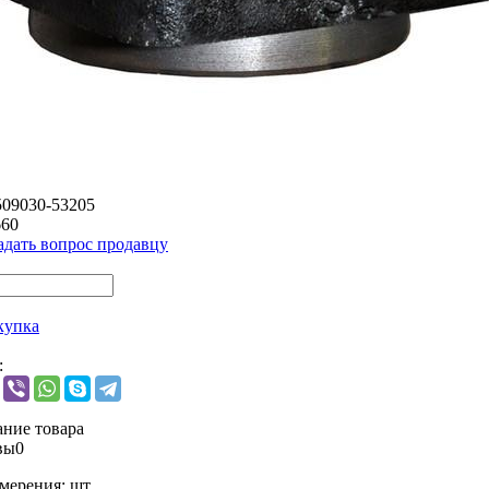
509030-53205
660
адать вопрос продавцу
купка
:
ние товара
вы
0
мерения:
шт