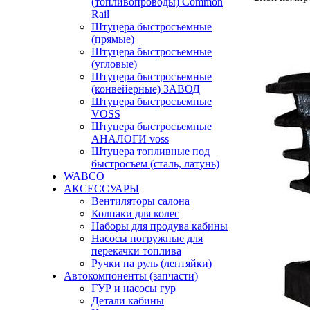
(топливопроводы) Common
Rail
Штуцера быстросъемные
(прямые)
Штуцера быстросъемные
(угловые)
Штуцера быстросъемные
(конвейерные) ЗАВОД
Штуцера быстросъемные
VOSS
Штуцера быстросъемные
АНАЛОГИ voss
Штуцера топливные под
быстросъем (сталь, латунь)
WABCO
АКСЕССУАРЫ
Вентиляторы салона
Колпаки для колес
Наборы для продува кабины
Насосы погружные для
перекачки топлива
Ручки на руль (лентяйки)
Автокомпоненты (запчасти)
ГУР и насосы гур
Детали кабины