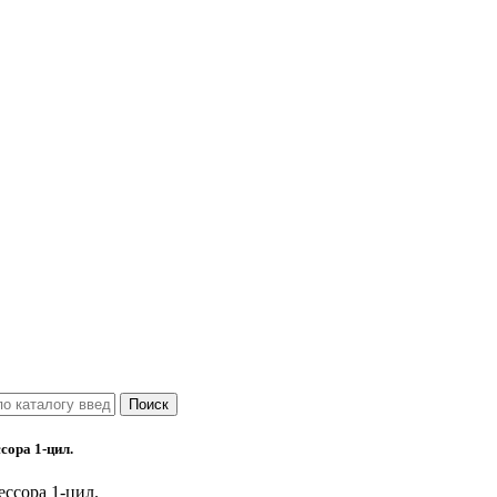
сора 1-цил.
ессора 1-цил.