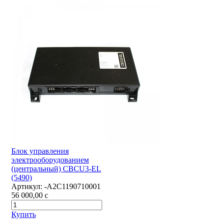
Блок управления
электрооборудованием
(центральный) CBCU3-EL
(5490)
Артикул:
-А2С1190710001
56 000,00
c
Купить