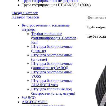
Труба гофрированная не разрезная
Труба гофрированная ПП-О-6,8/9,7 (300м)
Назад в каталог
Каталог товаров
Быстросъемные и топливные
Труба гофрир
штуцера
Трубки топливные
Труба гофр
(топливопроводы) Common
Rail
Штуцера быстросъемные
(прямые)
Штуцера быстросъемные
(угловые)
Штуцера быстросъемные
(конвейерные) ЗАВОД
Штуцера быстросъемные
VOSS
Штуцера быстросъемные
АНАЛОГИ voss
Штуцера топливные под
быстросъем (сталь, латунь)
WABCO
АКСЕССУАРЫ