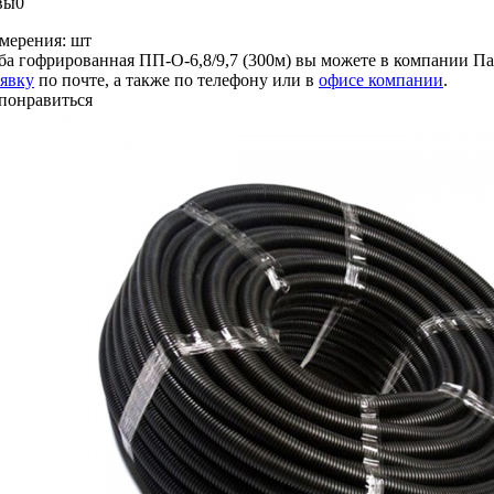
вы
0
мерения:
шт
ба гофрированная ПП-О-6,8/9,7 (300м) вы можете в компании
Па
аявку
по почте, а также по телефону или в
офисе компании
.
понравиться