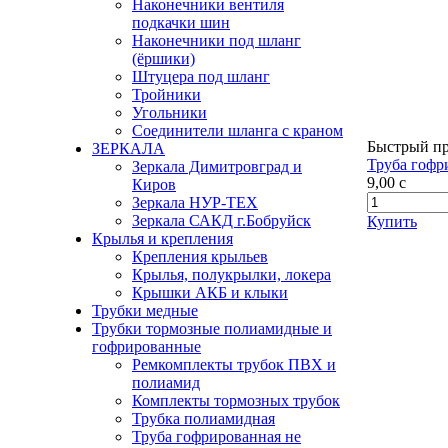
Наконечники вентиля
подкачки шин
Наконечники под шланг
(ёршики)
Штуцера под шланг
Тройники
Угольники
Соединители шланга с краном
Быстрый п
ЗЕРКАЛА
Труба гофр
Зеркала Димитровград и
9,00
c
Киров
Зеркала НУР-ТЕХ
Зеркала САКД г.Бобруйск
Купить
Крылья и крепления
Крепления крыльев
Крылья, полукрылки, локера
Крышки АКБ и клыки
Трубки медные
Трубки тормозные полиамидные и
гофрированные
Ремкомплекты трубок ПВХ и
полиамид
Комплекты тормозных трубок
Трубка полиамидная
Труба гофрированная не