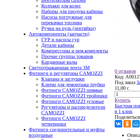
Вентиляторы салона
Колпаки для колес
Наборы для продува кабины
Насосы погружные для
перекачки топлива
Ручки на руль (лентяйки)
Автокомпоненты (запчасти)
ГУР и насосы гур
Детали кабины
Компрессоры и рем.комплекты
Прочие группы товаров
Карданные валы
Светоотражающая лента 3М
0 отзывов
Фитинги и регуляторы CAMOZZI
Код:
A0012
Клапана и заглушки
Под заказ
З
Ключи для демонтажа трубки
11,00
c
Фитинги CAMOZZI прямые
Фитинги CAMOZZI тройники
Купить
Фитинги CAMOZZI угловые
Быстрая по
Регуляторы и распределители
в 1 клик
CAMOZZI
Поделиться
Фитинги CAMOZZI
четверники
Фитинги соединительные и муфты
воздушные
Описа