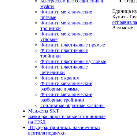
Быстросъемные соединения и
Отзы
муфты
Единица из
Фитинги металлические
Купить Тру
прямые
отправив з
Фитинги металлические
Вам может 
тройники
Фитинги металлические
угловые
Фитинги пластиковые прямые
Фитинги пластиковые
тройники
Фитинги пластиковые угловые
Фитинги пластиковые
четверники
Фитинги с краном
Фитинги металлические
разборные прямые
Фитинги металлические
разборные тройники
Топливные обратные клапаны
Манжеты SKT
Бачки расширительные и топливные
на ПЖД
Штуцера, тройники, наконечники
вентиля подкачки