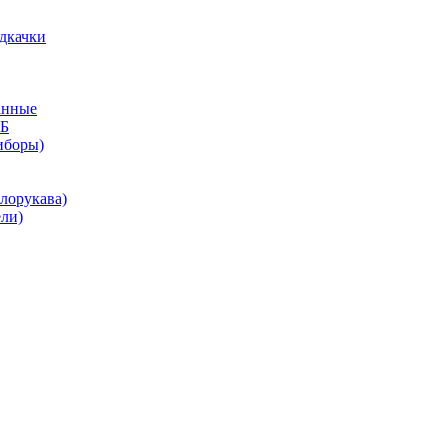
дкачки
анные
КБ
иборы)
лорукава)
ли)