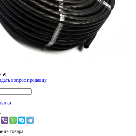
759
адать вопрос продавцу
купка
:
ние товара