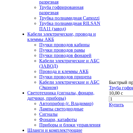
разрезная
Труба гофрированная
разрезная
Трубка полиамидная Camozzi
Трубка полиамидная RILSAN
ПА11 (завод)
Кабели электрические, провода и
клеммы АКБ
Пучки проводов кабины
Пучки проводов рамы
Пучки проводов фонарей
Кабели электрические и АБС
(ЗАВОД)
Провода и клеммы АКБ
Пучки проводов прицепа
Кабели электрические и АБС
Быстрый п
(Эконом)
Труба гофр
Светотехника (сигналы, фонари,
10,00
c
датчики, приборы)
Автоприбор (г. Владимир)
Купить
Лампы светодиодные
Сигналы
Фонари, катафоты
Приборы и блоки управления
Шланги и комплектующие