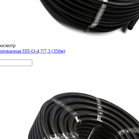
росмотр
ированная ПП-О-4,7/7,3 (350м)