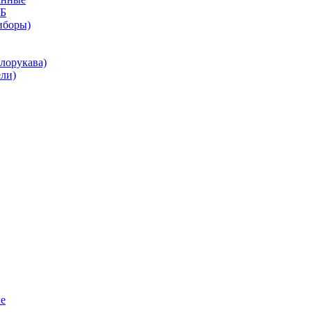
КБ
иборы)
лорукава)
ли)
е