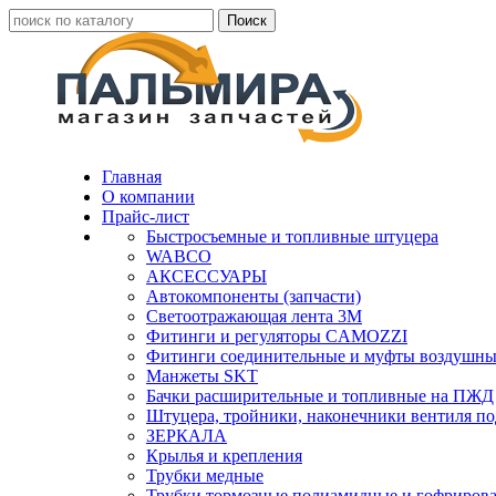
Главная
О компании
Прайс-лист
Быстросъемные и топливные штуцера
WABCO
АКСЕССУАРЫ
Автокомпоненты (запчасти)
Светоотражающая лента 3М
Фитинги и регуляторы CAMOZZI
Фитинги соединительные и муфты воздушны
Манжеты SKT
Бачки расширительные и топливные на ПЖД
Штуцера, тройники, наконечники вентиля по
ЗЕРКАЛА
Крылья и крепления
Трубки медные
Трубки тормозные полиамидные и гофриров