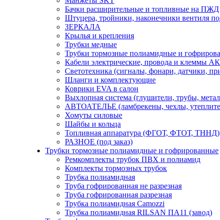
Манжеты SKT
Бачки расширительные и топливные на ПЖД
Штуцера, тройники, наконечники вентиля по
ЗЕРКАЛА
Крылья и крепления
Трубки медные
Трубки тормозные полиамидные и гофриров
Кабели электрические, провода и клеммы А
Светотехника (сигналы, фонари, датчики, пр
Шланги и комплектующие
Коврики EVA в салон
Выхлопная система (глушители, трубы, метал
АВТОАТЕЛЬЕ (ламбрекены, чехлы, утеплите
Хомуты силовые
Шайбы и кольца
Топливная аппаратура (ФГОТ, ФТОТ, ТННД)
РАЗНОЕ (под заказ)
Трубки тормозные полиамидные и гофрированные
Ремкомплекты трубок ПВХ и полиамид
Комплекты тормозных трубок
Трубка полиамидная
Труба гофрированная не разрезная
Труба гофрированная разрезная
Трубка полиамидная Camozzi
Трубка полиамидная RILSAN ПА11 (завод)