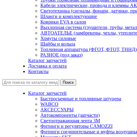
Кабели электрические, провода и клеммы А
Светотехника (сигналы, фонари, датчики, пр
Шланги и комплектующие
Коврики EVA в салон
Выхлопная система (глушители, трубы, метал
АВТОАТЕЛЬЕ (ламбрекены, чехлы, утеплите
Хомуты силовые
Шайбы и кольца
Топливная аппаратура (ФГОТ, ФТОТ, ТННД)
РАЗНОЕ (под заказ)
Каталог запчастей
Доставка и оплата
Контакты
Каталог запчастей
Быстросъемные и топливные штуцера
WABCO
АКСЕССУАРЫ
Автокомпоненты (запчасти)
Светоотражающая лента 3М
Фитинги и регуляторы CAMOZZI
Фитинги соединительные и муфты воздушны