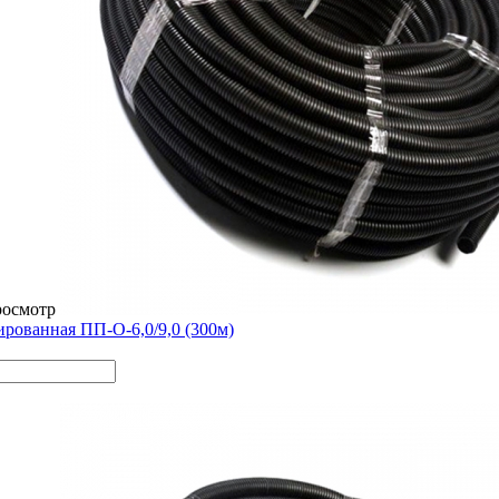
росмотр
ированная ПП-О-6,0/9,0 (300м)