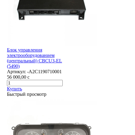
Блок управления
электрооборудованием
(центральный) CBCU3-EL
(5490)
Артикул:
-А2С1190710001
56 000,00
c
Купить
Быстрый просмотр