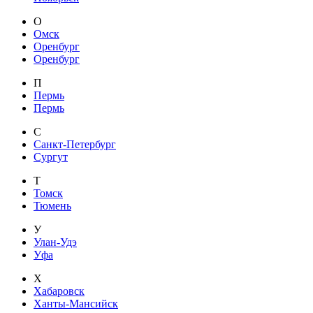
О
Омск
Оренбург
Оренбург
П
Пермь
Пермь
С
Санкт-Петербург
Сургут
Т
Томск
Тюмень
У
Улан-Удэ
Уфа
Х
Хабаровск
Ханты-Мансийск