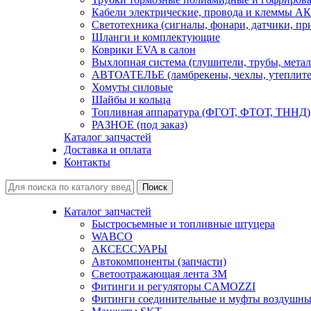
Кабели электрические, провода и клеммы А
Светотехника (сигналы, фонари, датчики, пр
Шланги и комплектующие
Коврики EVA в салон
Выхлопная система (глушители, трубы, метал
АВТОАТЕЛЬЕ (ламбрекены, чехлы, утеплите
Хомуты силовые
Шайбы и кольца
Топливная аппаратура (ФГОТ, ФТОТ, ТННД)
РАЗНОЕ (под заказ)
Каталог запчастей
Доставка и оплата
Контакты
Каталог запчастей
Быстросъемные и топливные штуцера
WABCO
АКСЕССУАРЫ
Автокомпоненты (запчасти)
Светоотражающая лента 3М
Фитинги и регуляторы CAMOZZI
Фитинги соединительные и муфты воздушны