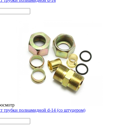
т трубки полиамидной d-14
росмотр
т трубки полиамидной d-14 (со штуцером)