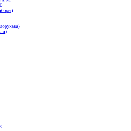
КБ
иборы)
лорукава)
ли)
е