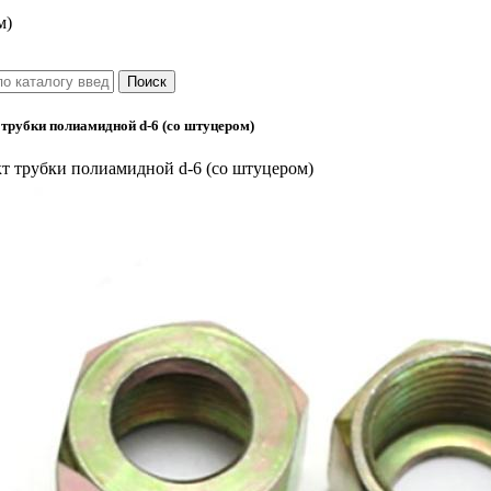
м)
трубки полиамидной d-6 (со штуцером)
т трубки полиамидной d-6 (со штуцером)