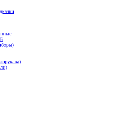
дкачки
анные
КБ
иборы)
лорукава)
ли)