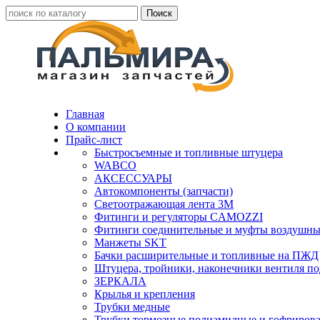
Главная
О компании
Прайс-лист
Быстросъемные и топливные штуцера
WABCO
АКСЕССУАРЫ
Автокомпоненты (запчасти)
Светоотражающая лента 3М
Фитинги и регуляторы CAMOZZI
Фитинги соединительные и муфты воздушны
Манжеты SKT
Бачки расширительные и топливные на ПЖД
Штуцера, тройники, наконечники вентиля по
ЗЕРКАЛА
Крылья и крепления
Трубки медные
Трубки тормозные полиамидные и гофриров