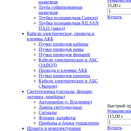
Ремкомплек
разрезная
35,00
c
Труба гофрированная
разрезная
Купить
Трубка полиамидная Camozzi
Трубка полиамидная RILSAN
ПА11 (завод)
Кабели электрические, провода и
клеммы АКБ
Пучки проводов кабины
Пучки проводов рамы
Пучки проводов фонарей
Кабели электрические и АБС
(ЗАВОД)
Провода и клеммы АКБ
Пучки проводов прицепа
Кабели электрические и АБС
(Эконом)
Светотехника (сигналы, фонари,
датчики, приборы)
Автоприбор (г. Владимир)
Быстрый п
Лампы светодиодные
Ремкомплек
Сигналы
115,00
c
Фонари, катафоты
Приборы и блоки управления
Купить
Шланги и комплектующие