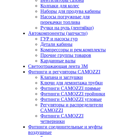
Вентиляторы салона
Колпаки для колес
Наборы для продува кабины
Насосы погружные для
перекачки топлива
Ручки на руль (лентяйки)
Автокомпоненты (запчасти)
ГУР и насосы гур
Детали кабины
Компрессоры и рем.комплекты
Прочие группы товаров
Карданные валы
Светоотражающая лента 3М
Фитинги и регуляторы CAMOZZI
Клапана и заглушки
Ключи для демонтажа трубки
Фитинги CAMOZZI прямые
Фитинги CAMOZZI тройники
Фитинги CAMOZZI угловые
Регуляторы и распределители
CAMOZZI
Фитинги CAMOZZI
четверники
Фитинги соединительные и муфты
воздушные