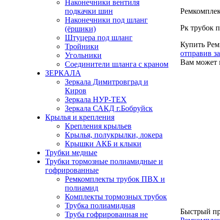
Наконечники вентиля
подкачки шин
Ремкомплек
Наконечники под шланг
Рк трубок 
(ёршики)
Штуцера под шланг
Купить Рем
Тройники
отправив з
Угольники
Вам может 
Соединители шланга с краном
ЗЕРКАЛА
Зеркала Димитровград и
Киров
Зеркала НУР-ТЕХ
Зеркала САКД г.Бобруйск
Крылья и крепления
Крепления крыльев
Крылья, полукрылки, локера
Крышки АКБ и клыки
Трубки медные
Трубки тормозные полиамидные и
гофрированные
Ремкомплекты трубок ПВХ и
полиамид
Комплекты тормозных трубок
Трубка полиамидная
Быстрый п
Труба гофрированная не