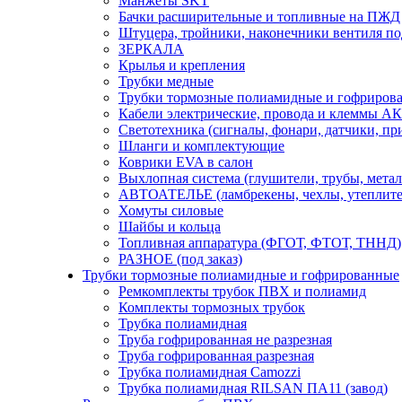
Манжеты SKT
Бачки расширительные и топливные на ПЖД
Штуцера, тройники, наконечники вентиля по
ЗЕРКАЛА
Крылья и крепления
Трубки медные
Трубки тормозные полиамидные и гофриров
Кабели электрические, провода и клеммы А
Светотехника (сигналы, фонари, датчики, пр
Шланги и комплектующие
Коврики EVA в салон
Выхлопная система (глушители, трубы, метал
АВТОАТЕЛЬЕ (ламбрекены, чехлы, утеплите
Хомуты силовые
Шайбы и кольца
Топливная аппаратура (ФГОТ, ФТОТ, ТННД)
РАЗНОЕ (под заказ)
Трубки тормозные полиамидные и гофрированные
Ремкомплекты трубок ПВХ и полиамид
Комплекты тормозных трубок
Трубка полиамидная
Труба гофрированная не разрезная
Труба гофрированная разрезная
Трубка полиамидная Camozzi
Трубка полиамидная RILSAN ПА11 (завод)