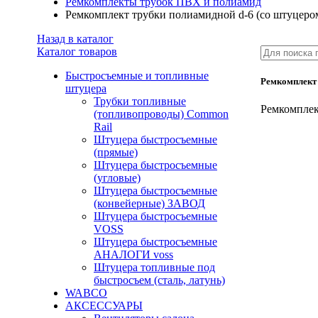
Ремкомплекты трубок ПВХ и полиамид
Ремкомплект трубки полиамидной d-6 (со штуцеро
Назад в каталог
Каталог товаров
Быстросъемные и топливные
Ремкомплект 
штуцера
Трубки топливные
Ремкомплек
(топливопроводы) Common
Rail
Штуцера быстросъемные
(прямые)
Штуцера быстросъемные
(угловые)
Штуцера быстросъемные
(конвейерные) ЗАВОД
Штуцера быстросъемные
VOSS
Штуцера быстросъемные
АНАЛОГИ voss
Штуцера топливные под
быстросъем (сталь, латунь)
WABCO
АКСЕССУАРЫ