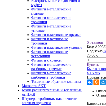
Быстросъемные соединения и
муфты
Фитинги металлические
прямые
Фитинги металлические
тройники
Фитинги металлические
угловые
Фитинги пластиковые прямые
Фитинги пластиковые
0 отзывов
тройники
Код:
A0008
Фитинги пластиковые угловые
Под заказ
З
Фитинги пластиковые
75,00
c
четверники
Фитинги с краном
Фитинги металлические
Купить
разборные прямые
Быстрая по
Фитинги металлические
в 1 клик
разборные тройники
Поделиться
Топливные обратные клапаны
Манжеты SKT
Бачки расширительные и топливные
Описа
на ПЖД
Отзы
Штуцера, тройники, наконечники
вентиля подкачки
Единица из