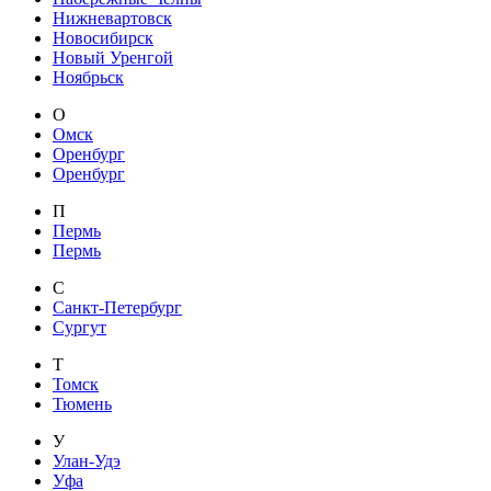
Нижневартовск
Новосибирск
Новый Уренгой
Ноябрьск
О
Омск
Оренбург
Оренбург
П
Пермь
Пермь
С
Санкт-Петербург
Сургут
Т
Томск
Тюмень
У
Улан-Удэ
Уфа