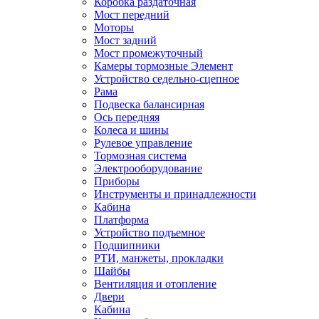
Коробка раздаточная
Мост передний
Моторы
Мост задний
Мост промежуточный
Камеры тормозные Элемент
Устройство седельно-сцепное
Рама
Подвеска балансирная
Ось передняя
Колеса и шины
Рулевое управление
Тормозная система
Электрооборудование
Приборы
Инструменты и принадлежности
Кабина
Платформа
Устройство подъемное
Подшипники
РТИ, манжеты, прокладки
Шайбы
Вентиляция и отопление
Двери
Кабина