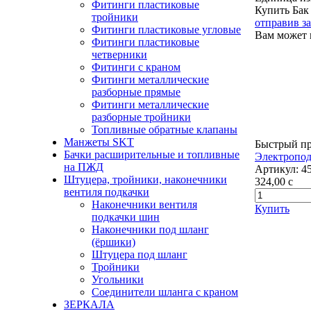
Фитинги пластиковые
Купить Бак
тройники
отправив з
Фитинги пластиковые угловые
Вам может 
Фитинги пластиковые
четверники
Фитинги с краном
Фитинги металлические
разборные прямые
Фитинги металлические
разборные тройники
Топливные обратные клапаны
Манжеты SKT
Быстрый п
Бачки расширительные и топливные
Электропо
на ПЖД
Артикул:
4
Штуцера, тройники, наконечники
324,00
c
вентиля подкачки
Наконечники вентиля
Купить
подкачки шин
Наконечники под шланг
(ёршики)
Штуцера под шланг
Тройники
Угольники
Соединители шланга с краном
ЗЕРКАЛА