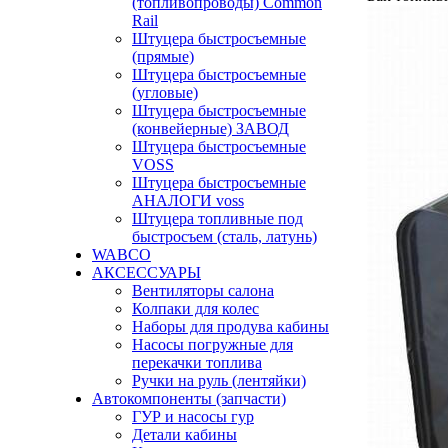
(топливопроводы) Common
Rail
Штуцера быстросъемные
(прямые)
Штуцера быстросъемные
(угловые)
Штуцера быстросъемные
(конвейерные) ЗАВОД
Штуцера быстросъемные
VOSS
Штуцера быстросъемные
АНАЛОГИ voss
Штуцера топливные под
быстросъем (сталь, латунь)
WABCO
АКСЕССУАРЫ
Вентиляторы салона
Колпаки для колес
Наборы для продува кабины
Насосы погружные для
перекачки топлива
Ручки на руль (лентяйки)
Автокомпоненты (запчасти)
ГУР и насосы гур
Детали кабины