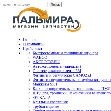
Главная
О компании
Прайс-лист
Быстросъемные и топливные штуцера
WABCO
АКСЕССУАРЫ
Автокомпоненты (запчасти)
Светоотражающая лента 3М
Фитинги и регуляторы CAMOZZI
Фитинги соединительные и муфты воздушны
Манжеты SKT
Бачки расширительные и топливные на ПЖД
Штуцера, тройники, наконечники вентиля по
ЗЕРКАЛА
Крылья и крепления
Трубки медные
Трубки тормозные полиамидные и гофриров