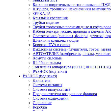
Манжеты SKT
Бачки расширительные и топливные на ПЖД
Штуцера, тройники, наконечники вентиля по
ЗЕРКАЛА
Крылья и крепления
Трубки медные
Трубки тормозные полиамидные и гофриров
Кабели электрические, провода и клеммы А
Светотехника (сигналы, фонари, датчики, пр
Шланги и комплектующие
Коврики EVA в салон
Выхлопная система (глушители, трубы, метал
АВТОАТЕЛЬЕ (ламбрекены, чехлы, утеплите
Хомуты силовые
Шайбы и кольца
Топливная аппаратура (ФГОТ, ФТОТ, ТННД)
РАЗНОЕ (под заказ)
РАЗНОЕ (под заказ)
Двигатель
Система питания
Система выпуска газа
Предочистители воздушного фильтра
Система охлаждения
Сцепление
Коробка