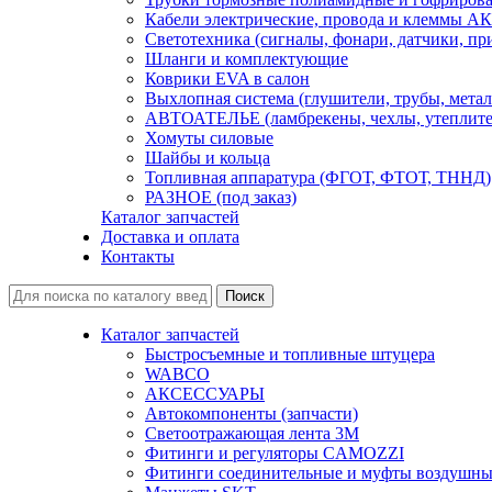
Кабели электрические, провода и клеммы А
Светотехника (сигналы, фонари, датчики, пр
Шланги и комплектующие
Коврики EVA в салон
Выхлопная система (глушители, трубы, метал
АВТОАТЕЛЬЕ (ламбрекены, чехлы, утеплите
Хомуты силовые
Шайбы и кольца
Топливная аппаратура (ФГОТ, ФТОТ, ТННД)
РАЗНОЕ (под заказ)
Каталог запчастей
Доставка и оплата
Контакты
Каталог запчастей
Быстросъемные и топливные штуцера
WABCO
АКСЕССУАРЫ
Автокомпоненты (запчасти)
Светоотражающая лента 3М
Фитинги и регуляторы CAMOZZI
Фитинги соединительные и муфты воздушны