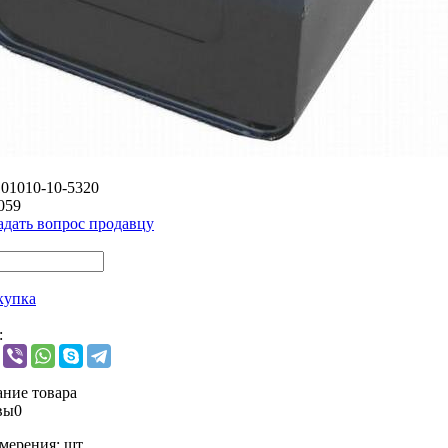
101010-10-5320
059
адать вопрос продавцу
купка
:
ние товара
вы
0
мерения:
шт