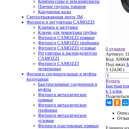
Компрессоры и рем.комплекты
Прочие группы товаров
Карданные валы
Светоотражающая лента 3М
Фитинги и регуляторы CAMOZZI
Клапана и заглушки
Ключи для демонтажа трубки
Фитинги CAMOZZI прямые
Фитинги CAMOZZI тройники
Фитинги CAMOZZI угловые
0 отзывов
Регуляторы и распределители
Артикул:
1
CAMOZZI
Код:
A0004
Фитинги CAMOZZI
Под заказ
З
четверники
5 124,00
c
Фитинги соединительные и муфты
воздушные
Купить
Быстросъемные соединения и
Быстрая по
муфты
в 1 клик
Фитинги металлические
Поделиться
прямые
Фитинги металлические
тройники
Описа
Фитинги металлические
Отзы
угловые
Фитинги пластиковые прямые
Единица из