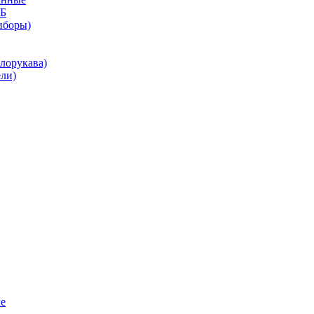
КБ
иборы)
лорукава)
ли)
е