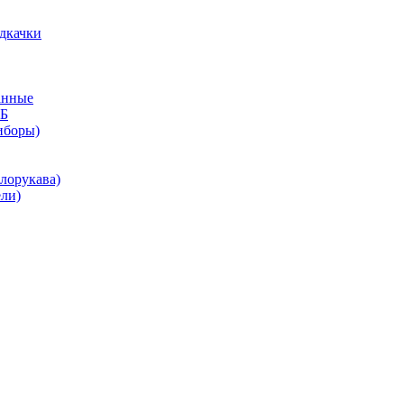
дкачки
анные
КБ
иборы)
лорукава)
ли)