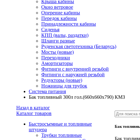
Крыша кабины
Окно ветровое
Оперение кабины
Передок кабины
Принадлежности кабины
Сиденья
КПП (валы, раздатки)
Шланги разные
Руденская светотехника (Беларусь)
Мосты (новые)
Переходники
Амортизаторы
Фитинги с внутренней резьбой
Фитинги с наружней резьбой
Редукторы (новые)
Ножницы для трубок
Система питания
Бак топливный 300л гол.(660х660х790) КМЗ
Назад в каталог
Каталог товаров
Быстросъемные и топливные
Бак топливны
штуцера
Трубки топливные
Бак топлив