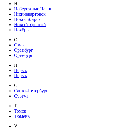
Н
Набережные Челны
Нижневартовск
Новосибирск
Новый Уренгой
Ноябрьск
О
Омск
Оренбург
Оренбург
П
Пермь
Пермь
С
Санкт-Петербург
Сургут
Т
Томск
Тюмень
У