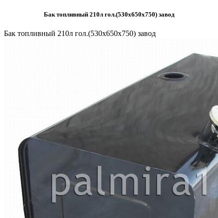
Бак топливный 210л гол.(530х650х750) завод
Бак топливный 210л гол.(530х650х750) завод