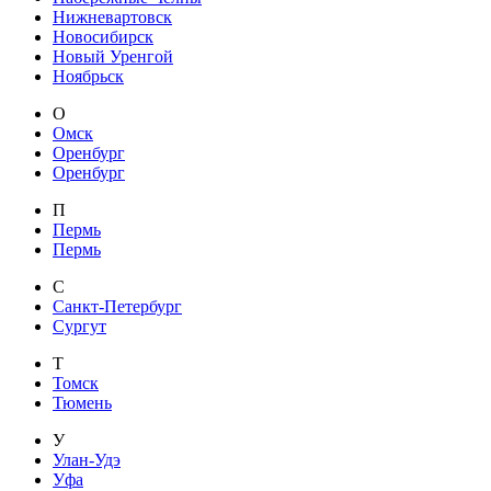
Нижневартовск
Новосибирск
Новый Уренгой
Ноябрьск
О
Омск
Оренбург
Оренбург
П
Пермь
Пермь
С
Санкт-Петербург
Сургут
Т
Томск
Тюмень
У
Улан-Удэ
Уфа