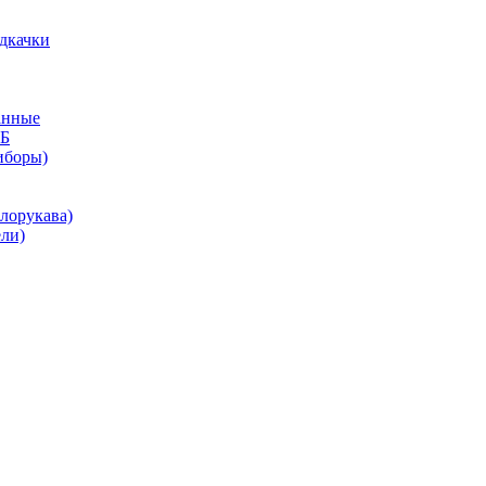
дкачки
анные
КБ
иборы)
лорукава)
ли)