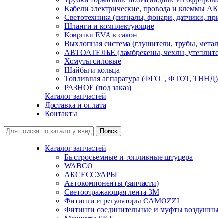
Кабели электрические, провода и клеммы А
Светотехника (сигналы, фонари, датчики, пр
Шланги и комплектующие
Коврики EVA в салон
Выхлопная система (глушители, трубы, метал
АВТОАТЕЛЬЕ (ламбрекены, чехлы, утеплите
Хомуты силовые
Шайбы и кольца
Топливная аппаратура (ФГОТ, ФТОТ, ТННД)
РАЗНОЕ (под заказ)
Каталог запчастей
Доставка и оплата
Контакты
Каталог запчастей
Быстросъемные и топливные штуцера
WABCO
АКСЕССУАРЫ
Автокомпоненты (запчасти)
Светоотражающая лента 3М
Фитинги и регуляторы CAMOZZI
Фитинги соединительные и муфты воздушны