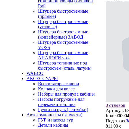
(топливопроводы) Common
Rail
Штуцера быстросъемные
(прямые)
Штуцера быстросъемные
(угловые)
Штуцера быстросъемные
(конвейерные) ЗАВОД
Штуцера быстросъемные
VOSS
Штуцера быстросъемные
АНАЛОГИ voss
Штуцера топливные под
быстросъем (сталь, латунь)
WABCO
АКСЕССУАРЫ
Вентиляторы салона
Колпаки для колес
Наборы для продува кабины
Насосы погружные для
перекачки топлива
0 отзывов
Ручки на руль (лентяйки)
Артикул:
6
Автокомпоненты (запчасти)
Код:
00000
ГУР и насосы гур
Под заказ
З
Детали кабины
811,00
c