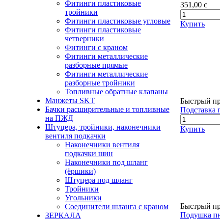
Фитинги пластиковые
351,00
c
тройники
Фитинги пластиковые угловые
Купить
Фитинги пластиковые
четверники
Фитинги с краном
Фитинги металлические
разборные прямые
Фитинги металлические
разборные тройники
Топливные обратные клапаны
Манжеты SKT
Быстрый п
Бачки расширительные и топливные
Подставка п
на ПЖД
Штуцера, тройники, наконечники
Купить
вентиля подкачки
Наконечники вентиля
подкачки шин
Наконечники под шланг
(ёршики)
Штуцера под шланг
Тройники
Угольники
Быстрый п
Соединители шланга с краном
Подушка пн
ЗЕРКАЛА