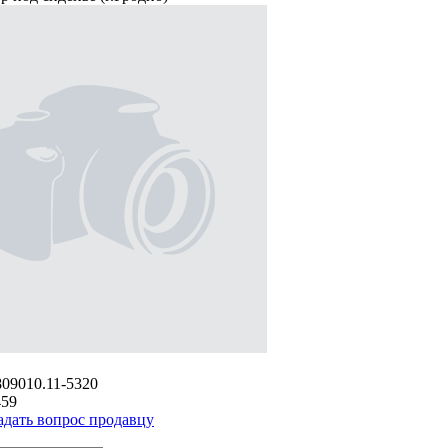
809010.11-5320
459
адать вопрос продавцу