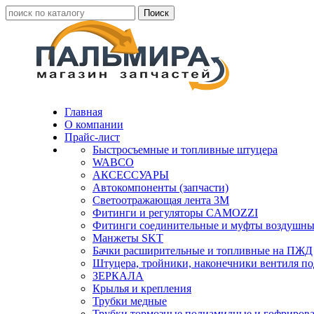
Главная
О компании
Прайс-лист
Быстросъемные и топливные штуцера
WABCO
АКСЕССУАРЫ
Автокомпоненты (запчасти)
Светоотражающая лента 3М
Фитинги и регуляторы CAMOZZI
Фитинги соединительные и муфты воздушны
Манжеты SKT
Бачки расширительные и топливные на ПЖД
Штуцера, тройники, наконечники вентиля по
ЗЕРКАЛА
Крылья и крепления
Трубки медные
Трубки тормозные полиамидные и гофриров