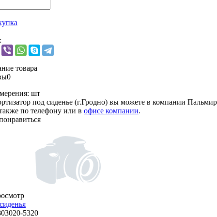
купка
:
ние товара
вы
0
мерения:
шт
ртизатор под сиденье (г.Гродно) вы можете в компании
Пальмир
 также по телефону или в
офисе компании
.
понравиться
росмотр
сиденья
803020-5320