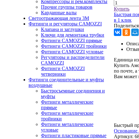
Компрессоры и рем.комплекты
Прочие группы товаров
Купить
Карданные валы
Быстрая по
Светоотражающая лента 3М
в 1 клик
Фитинги и регуляторы CAMOZZI
Поделиться
Клапана и заглушки
Ключи для демонтажа трубки
Фитинги CAMOZZI прямые
Описа
Фитинги CAMOZZI тройники
Отзы
Фитинги CAMOZZI угловые
Регуляторы и распределители
Единица из
CAMOZZI
Купить Амо
Фитинги CAMOZZI
по почте, а
четверники
Вам может 
Фитинги соединительные и муфты
воздушные
Быстросъемные соединения и
муфты
Фитинги металлические
прямые
Фитинги металлические
тройники
Фитинги металлические
Быстрый п
угловые
Основание 
Фитинги пластиковые прямые
Артикул:
6