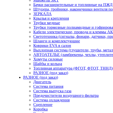
Манжеты SKT
Бачки расширительные и топливные на ПЖД
Штуцера, тройники, наконечники вентиля по
ЗЕРКАЛА
Крылья и крепления
Трубки медные
Трубки тормозные полиамидные и гофриров
Кабели электрические, провода и клеммы А
Светотехника (сигналы, фонари, датчики, пр
Шланги и комплектующие
Коврики EVA в салон
Выхлопная система (глушители, трубы, метал
АВТОАТЕЛЬЕ (ламбрекены, чехлы, утеплите
Хомуты силовые
Шайбы и кольца
Топливная аппаратура (ФГОТ, ФТОТ, ТННД)
РАЗНОЕ (под заказ)
РАЗНОЕ (под заказ)
Двигатель
Система питания
Система выпуска газа
Предочистители воздушного фильтра
Система охлаждения
Сцепление
Коробка