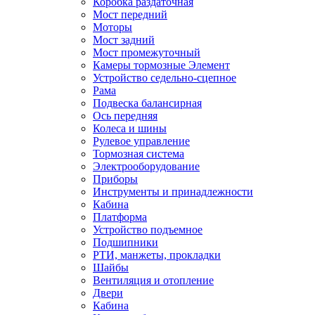
Коробка раздаточная
Мост передний
Моторы
Мост задний
Мост промежуточный
Камеры тормозные Элемент
Устройство седельно-сцепное
Рама
Подвеска балансирная
Ось передняя
Колеса и шины
Рулевое управление
Тормозная система
Электрооборудование
Приборы
Инструменты и принадлежности
Кабина
Платформа
Устройство подъемное
Подшипники
РТИ, манжеты, прокладки
Шайбы
Вентиляция и отопление
Двери
Кабина