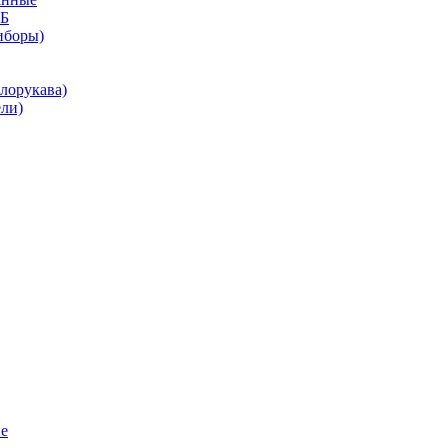
КБ
иборы)
лорукава)
ли)
е