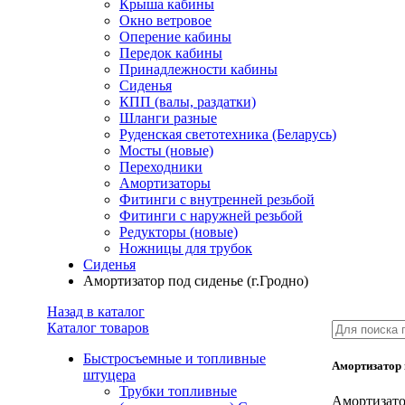
Крыша кабины
Окно ветровое
Оперение кабины
Передок кабины
Принадлежности кабины
Сиденья
КПП (валы, раздатки)
Шланги разные
Руденская светотехника (Беларусь)
Мосты (новые)
Переходники
Амортизаторы
Фитинги с внутренней резьбой
Фитинги с наружней резьбой
Редукторы (новые)
Ножницы для трубок
Сиденья
Амортизатор под сиденье (г.Гродно)
Назад в каталог
Каталог товаров
Быстросъемные и топливные
Амортизатор п
штуцера
Трубки топливные
Амортизатор