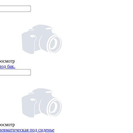
росмотр
од бак.
росмотр
евматическая под сиденье