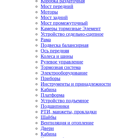
Коробка раздаточная
Мост передний
Моторы
Мост задний
Мост промежуточный
Камеры тормозные Элемент
Устройство седельно-сцепное
Рама
Подвеска балансирная
Ось передняя
Колеса и шины
Рулевое управление
Тормозная система
Электрооборудование
Приборы
Инструменты и принадлежности
Кабина
Платформа
Устройство подъемное
Подшипники
РТИ, манжеты, прокладки
Шайбы
Вентиляция и отопление
Двери
Кабина