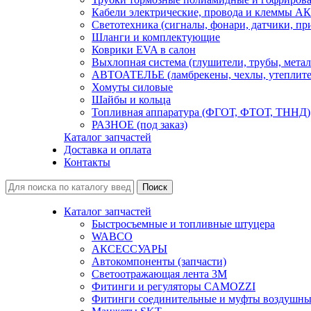
Кабели электрические, провода и клеммы А
Светотехника (сигналы, фонари, датчики, пр
Шланги и комплектующие
Коврики EVA в салон
Выхлопная система (глушители, трубы, метал
АВТОАТЕЛЬЕ (ламбрекены, чехлы, утеплите
Хомуты силовые
Шайбы и кольца
Топливная аппаратура (ФГОТ, ФТОТ, ТННД)
РАЗНОЕ (под заказ)
Каталог запчастей
Доставка и оплата
Контакты
Каталог запчастей
Быстросъемные и топливные штуцера
WABCO
АКСЕССУАРЫ
Автокомпоненты (запчасти)
Светоотражающая лента 3М
Фитинги и регуляторы CAMOZZI
Фитинги соединительные и муфты воздушны