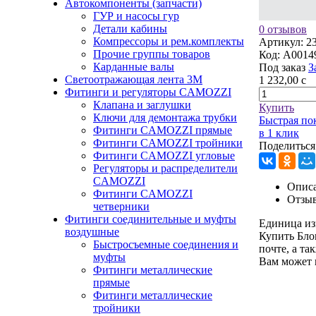
Автокомпоненты (запчасти)
ГУР и насосы гур
Детали кабины
0 отзывов
Компрессоры и рем.комплекты
Артикул:
2
Прочие группы товаров
Код:
A0014
Карданные валы
Под заказ
З
Светоотражающая лента 3М
1 232,00
c
Фитинги и регуляторы CAMOZZI
Клапана и заглушки
Купить
Ключи для демонтажа трубки
Быстрая по
Фитинги CAMOZZI прямые
в 1 клик
Фитинги CAMOZZI тройники
Поделиться
Фитинги CAMOZZI угловые
Регуляторы и распределители
CAMOZZI
Описа
Фитинги CAMOZZI
Отзы
четверники
Фитинги соединительные и муфты
Единица из
воздушные
Купить Бло
Быстросъемные соединения и
почте, а та
муфты
Вам может 
Фитинги металлические
прямые
Фитинги металлические
тройники