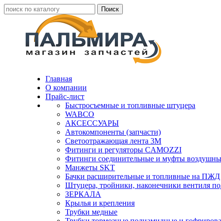
Главная
О компании
Прайс-лист
Быстросъемные и топливные штуцера
WABCO
АКСЕССУАРЫ
Автокомпоненты (запчасти)
Светоотражающая лента 3М
Фитинги и регуляторы CAMOZZI
Фитинги соединительные и муфты воздушны
Манжеты SKT
Бачки расширительные и топливные на ПЖД
Штуцера, тройники, наконечники вентиля по
ЗЕРКАЛА
Крылья и крепления
Трубки медные
Трубки тормозные полиамидные и гофриров