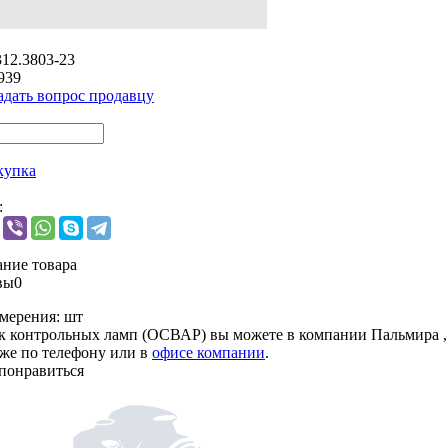
312.3803-23
939
адать вопрос продавцу
купка
:
ние товара
вы
0
мерения:
шт
к контрольных ламп (ОСВАР) вы можете в компании
Пальмира
,
кже по телефону или в
офисе компании
.
понравиться