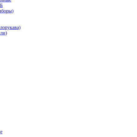
КБ
иборы)
лорукава)
ли)
е