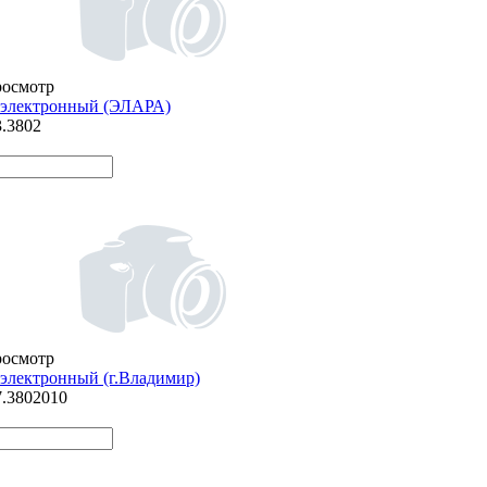
росмотр
 электронный (ЭЛАРА)
3.3802
росмотр
электронный (г.Владимир)
7.3802010