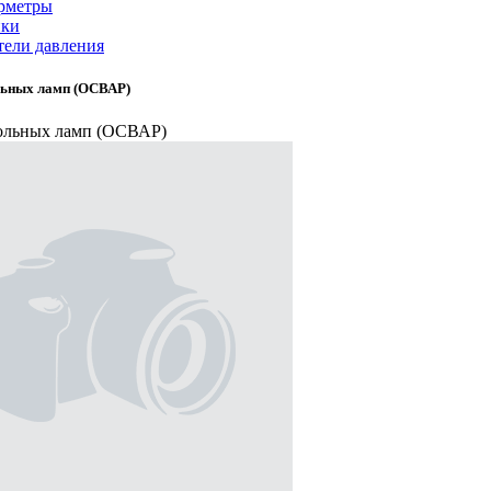
рметры
ики
тели давления
льных ламп (ОСВАР)
ольных ламп (ОСВАР)