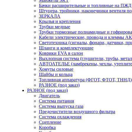
Манжеты SKT
Бачки расширительные и топливные на ПЖД
Штуцера, тройники, наконечники вентиля по
ЗЕРКАЛА
Крылья и крепления
Трубки медные
Трубки тормозные полиамидные и гофриров
Кабели электрические, провода и клеммы А
Светотехника (сигналы, фонари, датчики, пр
Шланги и комплектующие
Коврики EVA в салон
Выхлопная система (глушители, трубы, метал
АВТОАТЕЛЬЕ (ламбрекены, чехлы, утеплите
Хомуты силовые
Шайбы и кольца
Топливная аппаратура (ФГОТ, ФТОТ, ТННД)
РАЗНОЕ (под заказ)
РАЗНОЕ (под заказ)
Двигатель
Система питания
Система выпуска газа
Предочистители воздушного фильтра
Система охлаждения
Сцепление
Коробка