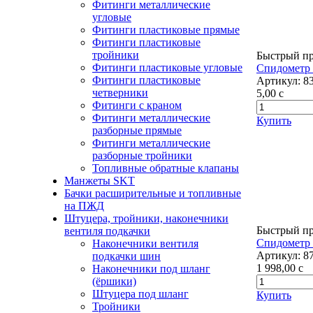
Фитинги металлические
угловые
Фитинги пластиковые прямые
Фитинги пластиковые
тройники
Быстрый п
Фитинги пластиковые угловые
Спидометр
Фитинги пластиковые
Артикул:
8
четверники
5,00
c
Фитинги с краном
Фитинги металлические
Купить
разборные прямые
Фитинги металлические
разборные тройники
Топливные обратные клапаны
Манжеты SKT
Бачки расширительные и топливные
на ПЖД
Штуцера, тройники, наконечники
Быстрый п
вентиля подкачки
Спидометр 
Наконечники вентиля
Артикул:
8
подкачки шин
1 998,00
c
Наконечники под шланг
(ёршики)
Штуцера под шланг
Купить
Тройники