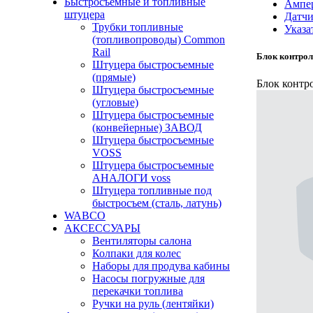
Быстросъемные и топливные
Ампе
штуцера
Датч
Трубки топливные
Указа
(топливопроводы) Common
Rail
Блок контро
Штуцера быстросъемные
(прямые)
Блок контр
Штуцера быстросъемные
(угловые)
Штуцера быстросъемные
(конвейерные) ЗАВОД
Штуцера быстросъемные
VOSS
Штуцера быстросъемные
АНАЛОГИ voss
Штуцера топливные под
быстросъем (сталь, латунь)
WABCO
АКСЕССУАРЫ
Вентиляторы салона
Колпаки для колес
Наборы для продува кабины
Насосы погружные для
перекачки топлива
Ручки на руль (лентяйки)