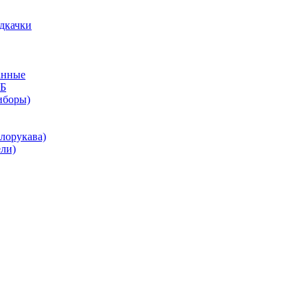
дкачки
анные
КБ
иборы)
лорукава)
ли)