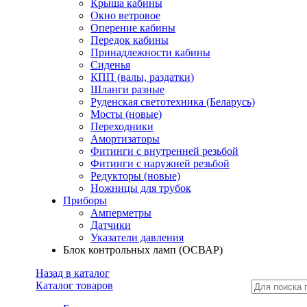
Крыша кабины
Окно ветровое
Оперение кабины
Передок кабины
Принадлежности кабины
Сиденья
КПП (валы, раздатки)
Шланги разные
Руденская светотехника (Беларусь)
Мосты (новые)
Переходники
Амортизаторы
Фитинги с внутренней резьбой
Фитинги с наружней резьбой
Редукторы (новые)
Ножницы для трубок
Приборы
Амперметры
Датчики
Указатели давления
Блок контрольных ламп (ОСВАР)
Назад в каталог
Каталог товаров