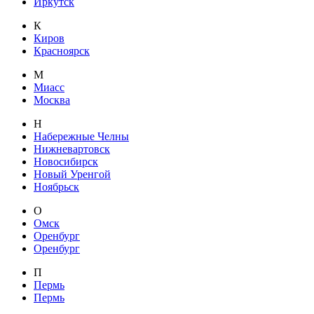
Иркутск
К
Киров
Красноярск
М
Миасс
Москва
Н
Набережные Челны
Нижневартовск
Новосибирск
Новый Уренгой
Ноябрьск
О
Омск
Оренбург
Оренбург
П
Пермь
Пермь