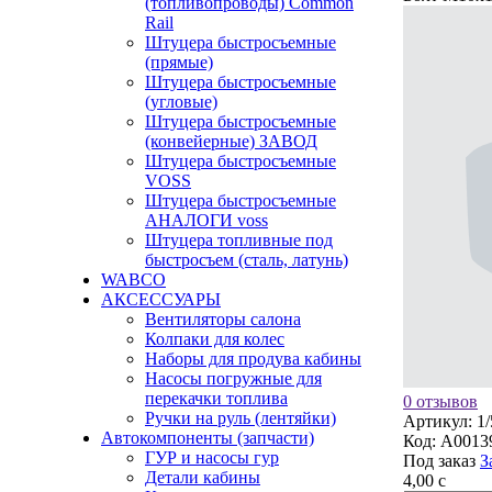
(топливопроводы) Common
Rail
Штуцера быстросъемные
(прямые)
Штуцера быстросъемные
(угловые)
Штуцера быстросъемные
(конвейерные) ЗАВОД
Штуцера быстросъемные
VOSS
Штуцера быстросъемные
АНАЛОГИ voss
Штуцера топливные под
быстросъем (сталь, латунь)
WABCO
АКСЕССУАРЫ
Вентиляторы салона
Колпаки для колес
Наборы для продува кабины
Насосы погружные для
перекачки топлива
0 отзывов
Ручки на руль (лентяйки)
Артикул:
1
Автокомпоненты (запчасти)
Код:
A0013
ГУР и насосы гур
Под заказ
З
Детали кабины
4,00
c