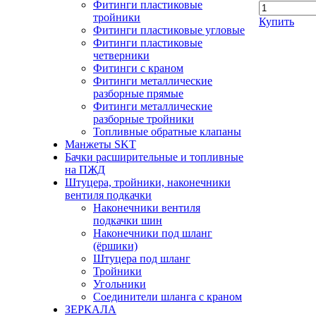
Фитинги пластиковые
тройники
Купить
Фитинги пластиковые угловые
Фитинги пластиковые
четверники
Фитинги с краном
Фитинги металлические
разборные прямые
Фитинги металлические
разборные тройники
Топливные обратные клапаны
Манжеты SKT
Бачки расширительные и топливные
на ПЖД
Штуцера, тройники, наконечники
вентиля подкачки
Наконечники вентиля
подкачки шин
Наконечники под шланг
(ёршики)
Штуцера под шланг
Тройники
Угольники
Соединители шланга с краном
ЗЕРКАЛА