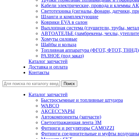
Кабели электрические, провода и клеммы А
Светотехника (сигналы, фонари, датчики, пр
Шланги и комплектующие
Коврики EVA в салон
Выхлопная система (глушители, трубы, метал
АВТОАТЕЛЬЕ (ламбрекены, чехлы, утеплите
Хомуты силовые
Шайбы и кольца
Топливная аппаратура (ФГОТ, ФТОТ, ТННД)
РАЗНОЕ (под заказ)
Каталог запчастей
Доставка и оплата
Контакты
Каталог запчастей
Быстросъемные и топливные штуцера
WABCO
АКСЕССУАРЫ
Автокомпоненты (запчасти)
Светоотражающая лента 3М
Фитинги и регуляторы CAMOZZI
Фитинги соединительные и муфты воздушны