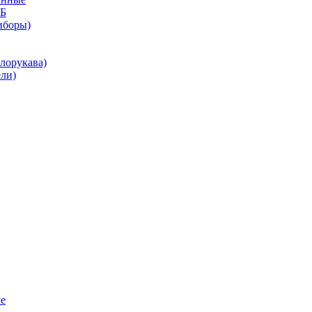
КБ
иборы)
лорукава)
ли)
е