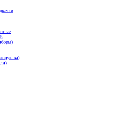
дкачки
анные
КБ
иборы)
лорукава)
ли)