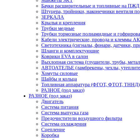
Манжеты SKT
Бачки расширительные и топливные на ПЖД
Штуцера, тройники, наконечники вентиля по
ЗЕРКАЛА
Крылья и крепления
Трубки медные
Трубки тормозные полиамидные и гофриров
Кабели электрические, провода и клеммы А
Светотехника (сигналы, фонари, датчики, пр
Шланги и комплектующие
Коврики EVA в салон
Выхлопная система (глушители, трубы, метал
АВТОАТЕЛЬЕ (ламбрекены, чехлы, утеплите
Хомуты силовые
Шайбы и кольца
Топливная аппаратура (ФГОТ, ФТОТ, ТННД)
РАЗНОЕ (под заказ)
РАЗНОЕ (под заказ)
Двигатель
Система питания
Система выпуска газа
Предочистители воздушного фильтра
Система охлаждения
Сцепление
Коробка