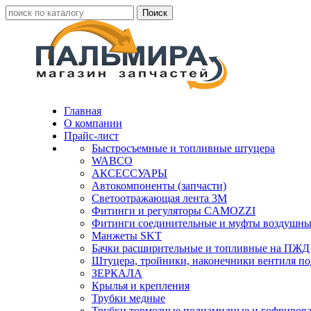
Главная
О компании
Прайс-лист
Быстросъемные и топливные штуцера
WABCO
АКСЕССУАРЫ
Автокомпоненты (запчасти)
Светоотражающая лента 3М
Фитинги и регуляторы CAMOZZI
Фитинги соединительные и муфты воздушны
Манжеты SKT
Бачки расширительные и топливные на ПЖД
Штуцера, тройники, наконечники вентиля по
ЗЕРКАЛА
Крылья и крепления
Трубки медные
Трубки тормозные полиамидные и гофриров