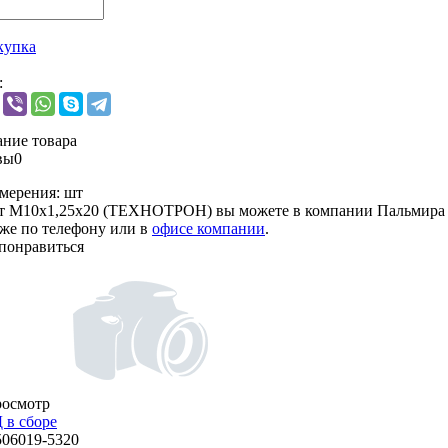
купка
:
ние товара
вы
0
мерения:
шт
лт М10х1,25х20 (ТЕХНОТРОН) вы можете в компании
Пальмира
кже по телефону или в
офисе компании
.
понравиться
росмотр
 в сборе
506019-5320