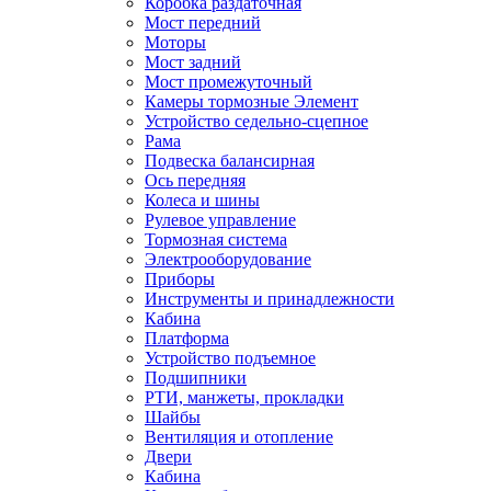
Коробка раздаточная
Мост передний
Моторы
Мост задний
Мост промежуточный
Камеры тормозные Элемент
Устройство седельно-сцепное
Рама
Подвеска балансирная
Ось передняя
Колеса и шины
Рулевое управление
Тормозная система
Электрооборудование
Приборы
Инструменты и принадлежности
Кабина
Платформа
Устройство подъемное
Подшипники
РТИ, манжеты, прокладки
Шайбы
Вентиляция и отопление
Двери
Кабина