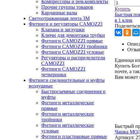
Компрессоры и рем.комплекты
Прочие группы товаров
Купить
Карданные валы
Быстрая по
Светоотражающая лента 3М
в 1 клик
Фитинги и регуляторы CAMOZZI
Поделиться
Клапана и заглушки
Ключи для демонтажа трубки
Фитинги CAMOZZI прямые
Описа
Фитинги CAMOZZI тройники
Отзы
Фитинги CAMOZZI угловые
Регуляторы и распределители
Единица из
CAMOZZI
Купить Бо
Фитинги CAMOZZI
почте, а та
четверники
Вам может 
Фитинги соединительные и муфты
воздушные
Быстросъемные соединения и
муфты
Фитинги металлические
прямые
Фитинги металлические
тройники
Фитинги металлические
Быстрый п
угловые
Чашка МОД
Фитинги пластиковые прямые
Артикул:
2