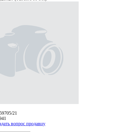
/59705/21
941
адать вопрос продавцу