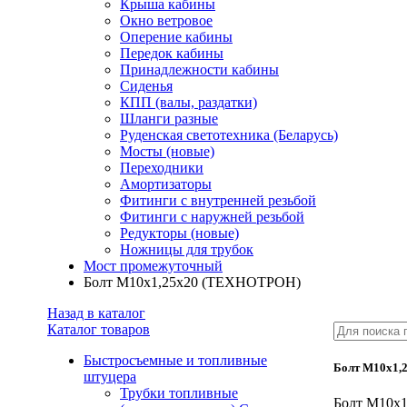
Крыша кабины
Окно ветровое
Оперение кабины
Передок кабины
Принадлежности кабины
Сиденья
КПП (валы, раздатки)
Шланги разные
Руденская светотехника (Беларусь)
Мосты (новые)
Переходники
Амортизаторы
Фитинги с внутренней резьбой
Фитинги с наружней резьбой
Редукторы (новые)
Ножницы для трубок
Мост промежуточный
Болт М10х1,25х20 (ТЕХНОТРОН)
Назад в каталог
Каталог товаров
Быстросъемные и топливные
Болт М10х1,
штуцера
Трубки топливные
Болт М10х