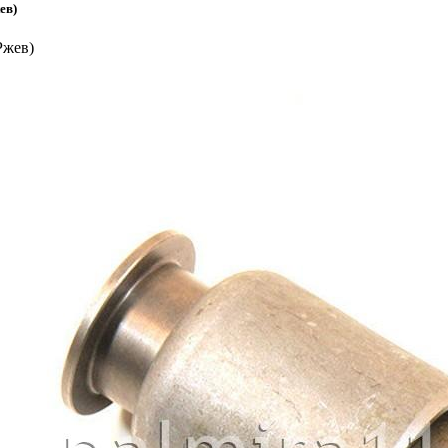
ев)
Ржев)