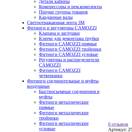
Детали кабины
Компрессоры и рем.комплекты
Прочие группы товаров
Карданные валы
Светоотражающая лента 3М
Фитинги и регуляторы CAMOZZI
Клапана и заглушки
Ключи для демонтажа трубки
Фитинги CAMOZZI прямые
Фитинги CAMOZZI тройники
Фитинги CAMOZZI угловые
Регуляторы и распределители
CAMOZZI
Фитинги CAMOZZI
четверники
Фитинги соединительные и муфты
воздушные
Быстросъемные соединения и
муфты
Фитинги металлические
прямые
Фитинги металлические
тройники
Фитинги металлические
0 отзывов
угловые
Артикул:
2