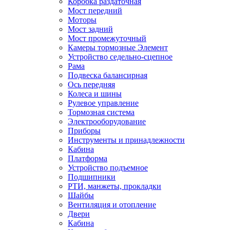
Коробка раздаточная
Мост передний
Моторы
Мост задний
Мост промежуточный
Камеры тормозные Элемент
Устройство седельно-сцепное
Рама
Подвеска балансирная
Ось передняя
Колеса и шины
Рулевое управление
Тормозная система
Электрооборудование
Приборы
Инструменты и принадлежности
Кабина
Платформа
Устройство подъемное
Подшипники
РТИ, манжеты, прокладки
Шайбы
Вентиляция и отопление
Двери
Кабина