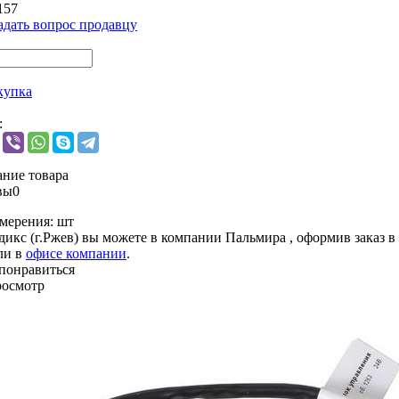
157
адать вопрос продавцу
купка
:
ние товара
вы
0
мерения:
шт
дикс (г.Ржев) вы можете в компании
Пальмира
, оформив заказ в
ли в
офисе компании
.
понравиться
росмотр