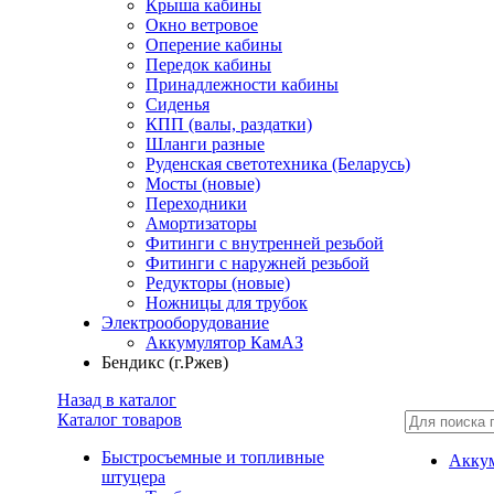
Крыша кабины
Окно ветровое
Оперение кабины
Передок кабины
Принадлежности кабины
Сиденья
КПП (валы, раздатки)
Шланги разные
Руденская светотехника (Беларусь)
Мосты (новые)
Переходники
Амортизаторы
Фитинги с внутренней резьбой
Фитинги с наружней резьбой
Редукторы (новые)
Ножницы для трубок
Электрооборудование
Аккумулятор КамАЗ
Бендикс (г.Ржев)
Назад в каталог
Каталог товаров
Быстросъемные и топливные
Акку
штуцера