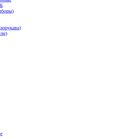
КБ
иборы)
лорукава)
ли)
е