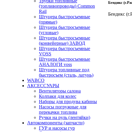
Трубки топливные
Бендикс (г.Рж
(топливопроводы) Common
Rail
Бендикс (г.
Штуцера быстросъемные
(прямые)
Штуцера быстросъемные
(угловые)
Штуцера быстросъемные
(конвейерные) ЗАВОД
Штуцера быстросъемные
VOSS
Штуцера быстросъемные
АНАЛОГИ voss
Штуцера топливные под
быстросъем (сталь, латунь)
WABCO
АКСЕССУАРЫ
Вентиляторы салона
Колпаки для колес
Наборы для продува кабины
Насосы погружные для
перекачки топлива
Ручки на руль (лентяйки)
Автокомпоненты (запчасти)
ГУР и насосы гур