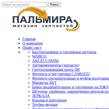
Главная
О компании
Прайс-лист
Быстросъемные и топливные штуцера
WABCO
АКСЕССУАРЫ
Автокомпоненты (запчасти)
Светоотражающая лента 3М
Фитинги и регуляторы CAMOZZI
Фитинги соединительные и муфты воздушны
Манжеты SKT
Бачки расширительные и топливные на ПЖД
Штуцера, тройники, наконечники вентиля по
ЗЕРКАЛА
Крылья и крепления
Трубки медные
Трубки тормозные полиамидные и гофриров