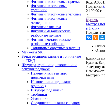
Фитинги пластиковые прямые
Код:
A0001
Фитинги пластиковые
Под заказ
З
тройники
2 190,00
c
Фитинги пластиковые угловые
Фитинги пластиковые
Купить
четверники
Быстрая по
Фитинги с краном
в 1 клик
Фитинги металлические
Поделиться
разборные прямые
Фитинги металлические
разборные тройники
Описа
Топливные обратные клапаны
Отзы
Манжеты SKT
Бачки расширительные и топливные
Единица из
на ПЖД
Купить Бен
Штуцера, тройники, наконечники
телефону и
вентиля подкачки
Вам может 
Наконечники вентиля
Быстрый п
подкачки шин
Наконечники под шланг
(ёршики)
Штуцера под шланг
Тройники
Угольники
Соединители шланга с краном