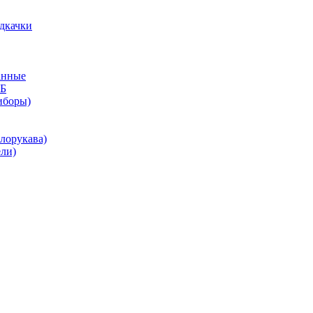
дкачки
анные
КБ
иборы)
лорукава)
ли)