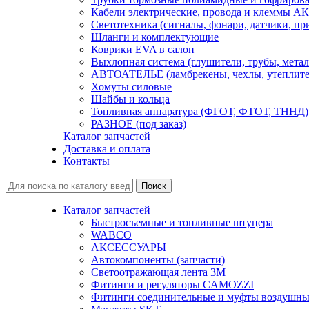
Кабели электрические, провода и клеммы А
Светотехника (сигналы, фонари, датчики, пр
Шланги и комплектующие
Коврики EVA в салон
Выхлопная система (глушители, трубы, метал
АВТОАТЕЛЬЕ (ламбрекены, чехлы, утеплите
Хомуты силовые
Шайбы и кольца
Топливная аппаратура (ФГОТ, ФТОТ, ТННД)
РАЗНОЕ (под заказ)
Каталог запчастей
Доставка и оплата
Контакты
Каталог запчастей
Быстросъемные и топливные штуцера
WABCO
АКСЕССУАРЫ
Автокомпоненты (запчасти)
Светоотражающая лента 3М
Фитинги и регуляторы CAMOZZI
Фитинги соединительные и муфты воздушны