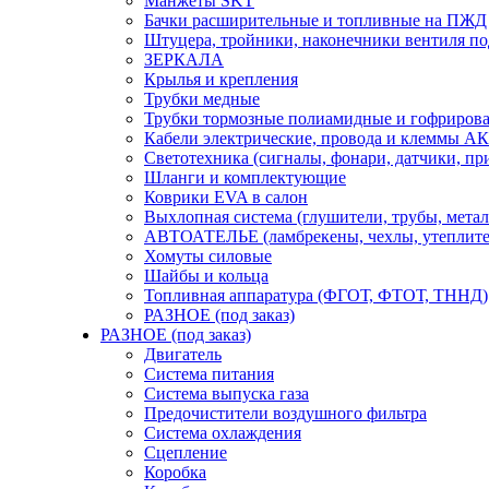
Манжеты SKT
Бачки расширительные и топливные на ПЖД
Штуцера, тройники, наконечники вентиля по
ЗЕРКАЛА
Крылья и крепления
Трубки медные
Трубки тормозные полиамидные и гофриров
Кабели электрические, провода и клеммы А
Светотехника (сигналы, фонари, датчики, пр
Шланги и комплектующие
Коврики EVA в салон
Выхлопная система (глушители, трубы, метал
АВТОАТЕЛЬЕ (ламбрекены, чехлы, утеплите
Хомуты силовые
Шайбы и кольца
Топливная аппаратура (ФГОТ, ФТОТ, ТННД)
РАЗНОЕ (под заказ)
РАЗНОЕ (под заказ)
Двигатель
Система питания
Система выпуска газа
Предочистители воздушного фильтра
Система охлаждения
Сцепление
Коробка