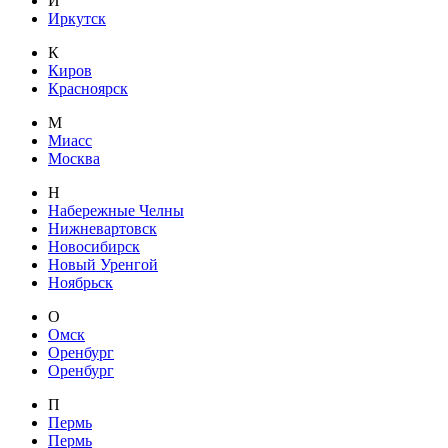
И
Иркутск
К
Киров
Красноярск
М
Миасс
Москва
Н
Набережные Челны
Нижневартовск
Новосибирск
Новый Уренгой
Ноябрьск
О
Омск
Оренбург
Оренбург
П
Пермь
Пермь