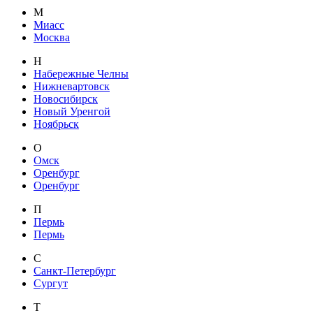
М
Миасс
Москва
Н
Набережные Челны
Нижневартовск
Новосибирск
Новый Уренгой
Ноябрьск
О
Омск
Оренбург
Оренбург
П
Пермь
Пермь
С
Санкт-Петербург
Сургут
Т