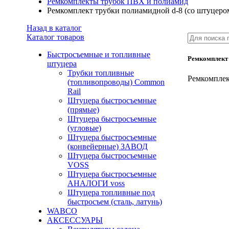
Ремкомплекты трубок ПВХ и полиамид
Ремкомплект трубки полиамидной d-8 (со штуцеро
Назад в каталог
Каталог товаров
Быстросъемные и топливные
Ремкомплект 
штуцера
Трубки топливные
Ремкомплек
(топливопроводы) Common
Rail
Штуцера быстросъемные
(прямые)
Штуцера быстросъемные
(угловые)
Штуцера быстросъемные
(конвейерные) ЗАВОД
Штуцера быстросъемные
VOSS
Штуцера быстросъемные
АНАЛОГИ voss
Штуцера топливные под
быстросъем (сталь, латунь)
WABCO
АКСЕССУАРЫ