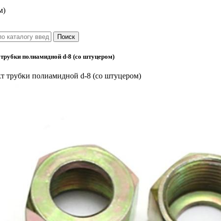
м)
трубки полиамидной d-8 (со штуцером)
т трубки полиамидной d-8 (со штуцером)