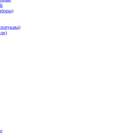
КБ
иборы)
лорукава)
ли)
е