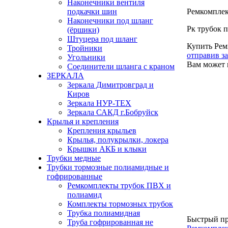
Наконечники вентиля
подкачки шин
Ремкомплек
Наконечники под шланг
Рк трубок 
(ёршики)
Штуцера под шланг
Купить Рем
Тройники
отправив з
Угольники
Вам может 
Соединители шланга с краном
ЗЕРКАЛА
Зеркала Димитровград и
Киров
Зеркала НУР-ТЕХ
Зеркала САКД г.Бобруйск
Крылья и крепления
Крепления крыльев
Крылья, полукрылки, локера
Крышки АКБ и клыки
Трубки медные
Трубки тормозные полиамидные и
гофрированные
Ремкомплекты трубок ПВХ и
полиамид
Комплекты тормозных трубок
Трубка полиамидная
Быстрый п
Труба гофрированная не