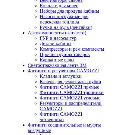
Вентиляторы салона
Колпаки для колес
Наборы для продува кабины
Насосы погружные для
перекачки топлива
Ручки на руль (лентяйки)
Автокомпоненты (запчасти)
ГУР и насосы гур
Детали кабины
Компрессоры и рем.комплекты
Прочие группы товаров
Карданные валы
Светоотражающая лента 3М
Фитинги и регуляторы CAMOZZI
Клапана и заглушки
Ключи для демонтажа трубки
Фитинги CAMOZZI прямые
Фитинги CAMOZZI тройники
Фитинги CAMOZZI угловые
Регуляторы и распределители
CAMOZZI
Фитинги CAMOZZI
четверники
Фитинги соединительные и муфты
воздушные