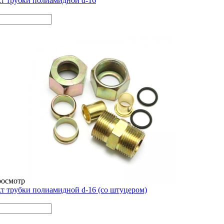
т трубки полиамидной d-16
росмотр
т трубки полиамидной d-16 (со штуцером)