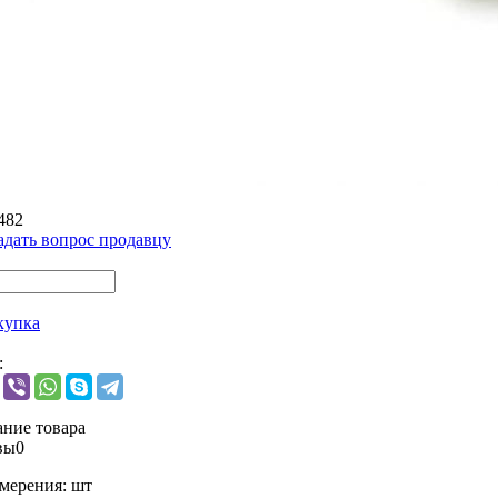
482
адать вопрос продавцу
купка
:
ние товара
вы
0
мерения:
шт