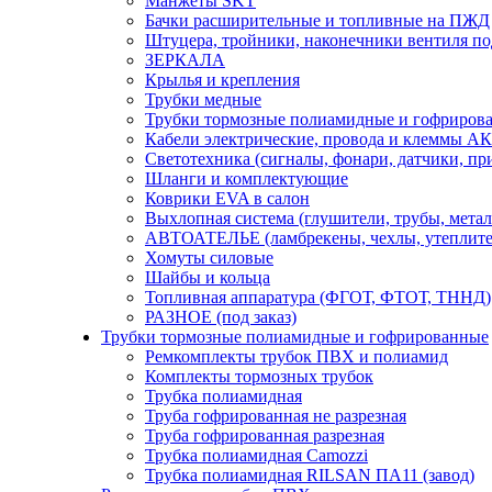
Манжеты SKT
Бачки расширительные и топливные на ПЖД
Штуцера, тройники, наконечники вентиля по
ЗЕРКАЛА
Крылья и крепления
Трубки медные
Трубки тормозные полиамидные и гофриров
Кабели электрические, провода и клеммы А
Светотехника (сигналы, фонари, датчики, пр
Шланги и комплектующие
Коврики EVA в салон
Выхлопная система (глушители, трубы, метал
АВТОАТЕЛЬЕ (ламбрекены, чехлы, утеплите
Хомуты силовые
Шайбы и кольца
Топливная аппаратура (ФГОТ, ФТОТ, ТННД)
РАЗНОЕ (под заказ)
Трубки тормозные полиамидные и гофрированные
Ремкомплекты трубок ПВХ и полиамид
Комплекты тормозных трубок
Трубка полиамидная
Труба гофрированная не разрезная
Труба гофрированная разрезная
Трубка полиамидная Camozzi
Трубка полиамидная RILSAN ПА11 (завод)