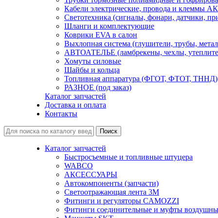
Кабели электрические, провода и клеммы А
Светотехника (сигналы, фонари, датчики, пр
Шланги и комплектующие
Коврики EVA в салон
Выхлопная система (глушители, трубы, метал
АВТОАТЕЛЬЕ (ламбрекены, чехлы, утеплите
Хомуты силовые
Шайбы и кольца
Топливная аппаратура (ФГОТ, ФТОТ, ТННД)
РАЗНОЕ (под заказ)
Каталог запчастей
Доставка и оплата
Контакты
Каталог запчастей
Быстросъемные и топливные штуцера
WABCO
АКСЕССУАРЫ
Автокомпоненты (запчасти)
Светоотражающая лента 3М
Фитинги и регуляторы CAMOZZI
Фитинги соединительные и муфты воздушны