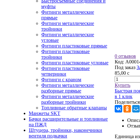
Быстросъемные соединения и
муфты
Фитинги металлические
прямые
Фитинги металлические
тройники
Фитинги металлические
угловые
Фитинги пластиковые прямые
Фитинги пластиковые
0 отзывов
тройники
Код:
A0001
Фитинги пластиковые угловые
Под заказ
З
Фитинги пластиковые
85,00
c
четверники
Фитинги с краном
Фитинги металлические
Купить
разборные прямые
Быстрая по
Фитинги металлические
в 1 клик
разборные тройники
Поделиться
Топливные обратные клапаны
Манжеты SKT
Бачки расширительные и топливные
Описа
на ПЖД
Отзы
Штуцера, тройники, наконечники
вентиля подкачки
Единица из