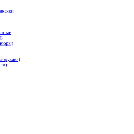
дкачки
анные
КБ
иборы)
лорукава)
ли)