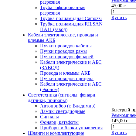
Ремкомплек
разрезная
45,00
c
Труба гофрированная
разрезная
Купить
Трубка полиамидная Camozzi
Трубка полиамидная RILSAN
ПА11 (завод)
Кабели электрические, провода и
клеммы АКБ
Пучки проводов кабины
Пучки проводов рамы
Пучки проводов фонарей
Кабели электрические и АБС
(ЗАВОД)
Провода и клеммы АКБ
Пучки проводов прицепа
Кабели электрические и АБС
(Эконом)
Светотехника (сигналы, фонари,
датчики, приборы)
Автоприбор (г. Владимир)
Быстрый п
Лампы светодиодные
Ремкомплек
Сигналы
145,00
c
Фонари, катафоты
Приборы и блоки управления
Купить
Шланги и комплектующие