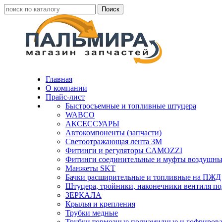
Главная
О компании
Прайс-лист
Быстросъемные и топливные штуцера
WABCO
АКСЕССУАРЫ
Автокомпоненты (запчасти)
Светоотражающая лента 3М
Фитинги и регуляторы CAMOZZI
Фитинги соединительные и муфты воздушны
Манжеты SKT
Бачки расширительные и топливные на ПЖД
Штуцера, тройники, наконечники вентиля по
ЗЕРКАЛА
Крылья и крепления
Трубки медные
Трубки тормозные полиамидные и гофриров