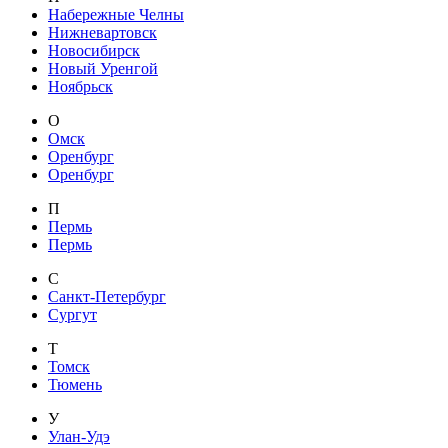
Набережные Челны
Нижневартовск
Новосибирск
Новый Уренгой
Ноябрьск
О
Омск
Оренбург
Оренбург
П
Пермь
Пермь
С
Санкт-Петербург
Сургут
Т
Томск
Тюмень
У
Улан-Удэ