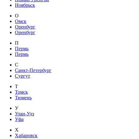
Ноябрьск
О
Омск
Оренбург
Оренбург
П
Пермь
Пермь
С
Санкт-Петербург
Сургут
Т
Томск
Тюмень
У
Улан-Удэ
Уфа
Х
Хабаровск