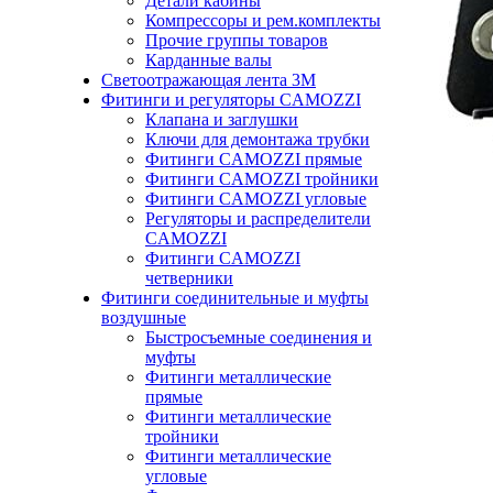
Детали кабины
Компрессоры и рем.комплекты
Прочие группы товаров
Карданные валы
Светоотражающая лента 3М
Фитинги и регуляторы CAMOZZI
Клапана и заглушки
Ключи для демонтажа трубки
Фитинги CAMOZZI прямые
Фитинги CAMOZZI тройники
Фитинги CAMOZZI угловые
Регуляторы и распределители
CAMOZZI
Фитинги CAMOZZI
четверники
Фитинги соединительные и муфты
воздушные
Быстросъемные соединения и
муфты
Фитинги металлические
прямые
Фитинги металлические
тройники
Фитинги металлические
угловые