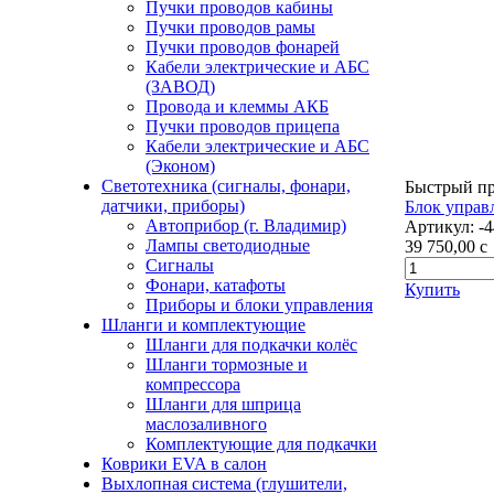
Пучки проводов кабины
Пучки проводов рамы
Пучки проводов фонарей
Кабели электрические и АБС
(ЗАВОД)
Провода и клеммы АКБ
Пучки проводов прицепа
Кабели электрические и АБС
(Эконом)
Светотехника (сигналы, фонари,
Быстрый п
датчики, приборы)
Блок управ
Автоприбор (г. Владимир)
Артикул:
-
Лампы светодиодные
39 750,00
c
Сигналы
Фонари, катафоты
Купить
Приборы и блоки управления
Шланги и комплектующие
Шланги для подкачки колёс
Шланги тормозные и
компрессора
Шланги для шприца
маслозаливного
Комплектующие для подкачки
Коврики EVA в салон
Выхлопная система (глушители,