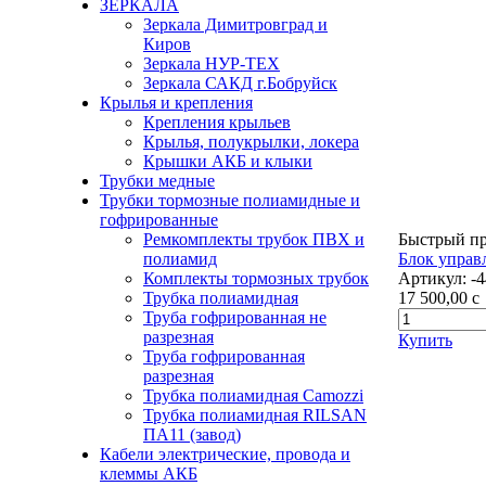
ЗЕРКАЛА
Зеркала Димитровград и
Киров
Зеркала НУР-ТЕХ
Зеркала САКД г.Бобруйск
Крылья и крепления
Крепления крыльев
Крылья, полукрылки, локера
Крышки АКБ и клыки
Трубки медные
Трубки тормозные полиамидные и
гофрированные
Ремкомплекты трубок ПВХ и
Быстрый п
полиамид
Блок управ
Комплекты тормозных трубок
Артикул:
-4
Трубка полиамидная
17 500,00
c
Труба гофрированная не
разрезная
Купить
Труба гофрированная
разрезная
Трубка полиамидная Camozzi
Трубка полиамидная RILSAN
ПА11 (завод)
Кабели электрические, провода и
клеммы АКБ