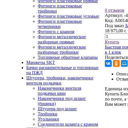
Фитинги пластиковые прямые
Фитинги пластиковые
0 отзывов
тройники
Артикул:
-
Фитинги пластиковые угловые
Код:
A0014
Фитинги пластиковые
Под заказ
З
четверники
18 975,00
c
Фитинги с краном
Фитинги металлические
разборные прямые
Купить
Фитинги металлические
Быстрая по
разборные тройники
в 1 клик
Топливные обратные клапаны
Поделиться
Манжеты SKT
Бачки расширительные и топливные
на ПЖД
Описа
Штуцера, тройники, наконечники
Отзы
вентиля подкачки
Наконечники вентиля
Единица из
подкачки шин
Купить Бло
Наконечники под шланг
по почте, а
(ёршики)
Вам может 
Штуцера под шланг
Тройники
Угольники
Соединители шланга с краном