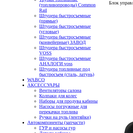
Блок упра
(топливопроводы) Common
Rail
Штуцера быстросъемные
(прямые)
Штуцера быстросъемные
(угловые)
Штуцера быстросъемные
(конвейерные) ЗАВОД
Штуцера быстросъемные
VOSS
Штуцера быстросъемные
АНАЛОГИ voss
Штуцера топливные под
быстросъем (сталь, латунь)
WABCO
АКСЕССУАРЫ
Вентиляторы салона
Колпаки для колес
Наборы для продува кабины
Насосы погружные для
перекачки топлива
Ручки на руль (лентяйки)
Автокомпоненты (запчасти)
ГУР и насосы гур