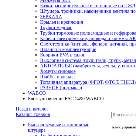
Манжеты SKT
Бачки расширительные и топливные на ПЖД
Штуцера, тройники, наконечники вентиля по
ЗЕРКАЛА
Крылья и крепления
Трубки медные
Трубки тормозные полиамидные и гофриров
Кабели электрические, провода и клеммы А
Светотехника (сигналы, фонари, датчики, пр
Шланги и комплектующие
Коврики EVA в салон
Выхлопная система (глушители, трубы, метал
АВТОАТЕЛЬЕ (ламбрекены, чехлы, утеплите
Хомуты силовые
Шайбы и кольца
Топливная аппаратура (ФГОТ, ФТОТ, ТННД)
РАЗНОЕ (под заказ)
WABCO
Блок управления ESC 5490 WABCO
Назад в каталог
Каталог товаров
Быстросъемные и топливные
Блок управл
штуцера
Трубки топливные