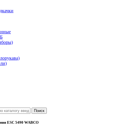
дкачки
анные
КБ
иборы)
лорукава)
ли)
ения ESC 5490 WABCO