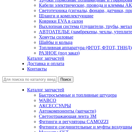
Кабели электрические, провода и клеммы А
Светотехника (сигналы, фонари, датчики, пр
Шланги и комплектующие
Коврики EVA в салон
Выхлопная система (глушители, трубы, метал
АВТОАТЕЛЬЕ (ламбрекены, чехлы, утеплите
Хомуты силовые
Шайбы и кольца
Топливная аппаратура (ФГОТ, ФТОТ, ТННД)
РАЗНОЕ (под заказ)
Каталог запчастей
Доставка и оплата
Контакты
Каталог запчастей
Быстросъемные и топливные штуцера
WABCO
АКСЕССУАРЫ
Автокомпоненты (запчасти)
Светоотражающая лента 3М
Фитинги и регуляторы CAMOZZI
Фитинги соединительные и муфты воздушны