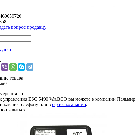
4460650720
858
адать вопрос продавцу
купка
:
ние товара
вы
0
мерения:
шт
к управления ESC 5490 WABCO вы можете в компании
Пальмир
 также по телефону или в
офисе компании
.
понравиться