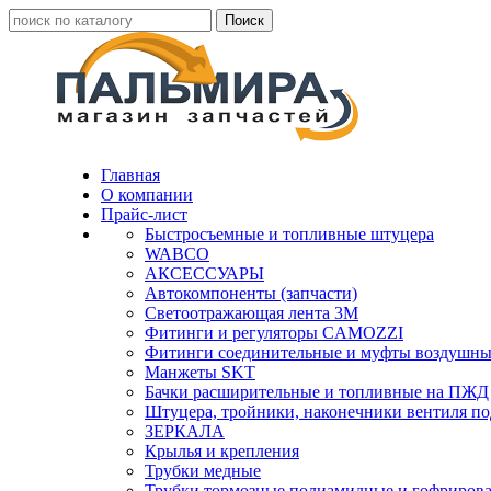
Главная
О компании
Прайс-лист
Быстросъемные и топливные штуцера
WABCO
АКСЕССУАРЫ
Автокомпоненты (запчасти)
Светоотражающая лента 3М
Фитинги и регуляторы CAMOZZI
Фитинги соединительные и муфты воздушны
Манжеты SKT
Бачки расширительные и топливные на ПЖД
Штуцера, тройники, наконечники вентиля по
ЗЕРКАЛА
Крылья и крепления
Трубки медные
Трубки тормозные полиамидные и гофриров