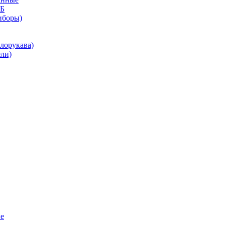
КБ
иборы)
лорукава)
ли)
е