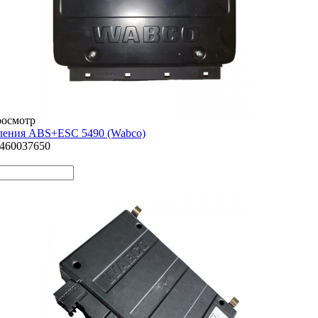
росмотр
ления ABS+ESC 5490 (Wabco)
4460037650